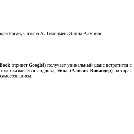
бора Росан, Симара А. Темплмен, Элина Алминас
 Book
(привет
Google
!) получает уникальный шанс встретится с
ктом оказывается андроид
Эйва
(
Алисия Викандер
), которая
 самосознанием.