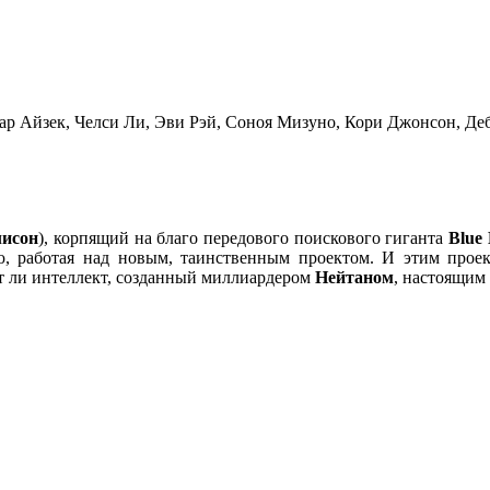
р Айзек, Челси Ли, Эви Рэй, Соноя Мизуно, Кори Джонсон, Де
лисон
), корпящий на благо передового поискового гиганта
Blue
ю, работая над новым, таинственным проектом. И этим прое
ет ли интеллект, созданный миллиардером
Нейтаном
, настоящим