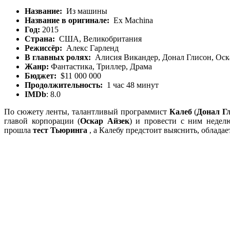
Название:
Из машины
Название в оригинале:
Ex Machina
Год:
2015
Страна:
США, Великобритания
Режиссёр:
Алекс Гарленд
В главных ролях:
Алисия Викандер, Донал Глисон, Оска
Жанр:
Фантастика, Триллер, Драма
Бюджет:
$11 000 000
Продолжительность:
1 час 48 минут
IMDb
: 8.0
По сюжету ленты, талантливый программист
Калеб
(
Донал Г
главой корпорации (
Оскар Айзек
) и провести с ним недел
прошла
тест
Тьюринга
, а Калебу предстоит выяснить, облада