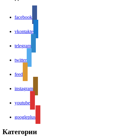
facebook
vkontakte
telegram
twitter
feed
instagram
youtube
googleplus
Категории