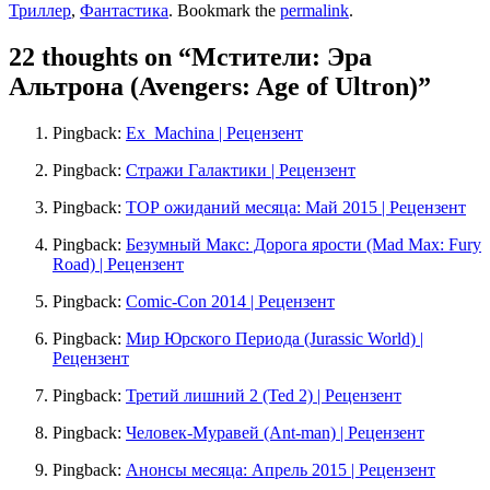
Триллер
,
Фантастика
. Bookmark the
permalink
.
22 thoughts on “
Мстители: Эра
Альтрона (Avengers: Age of Ultron)
”
Pingback:
Ex_Machina | Рецензент
Pingback:
Стражи Галактики | Рецензент
Pingback:
ТОР ожиданий месяца: Май 2015 | Рецензент
Pingback:
Безумный Макс: Дорога ярости (Mad Max: Fury
Road) | Рецензент
Pingback:
Comic-Con 2014 | Рецензент
Pingback:
Мир Юрского Периода (Jurassic World) |
Рецензент
Pingback:
Третий лишний 2 (Ted 2) | Рецензент
Pingback:
Человек-Муравей (Ant-man) | Рецензент
Pingback:
Анонсы месяца: Апрель 2015 | Рецензент