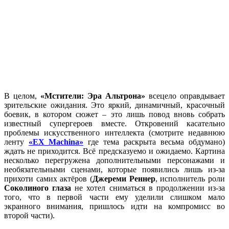
В целом,
«Мстители: Эра Альтрона»
всецело оправдывает
зрительские ожидания. Это яркий, динамичный, красочный
боевик, в котором сюжет – это лишь повод вновь собрать
известный супергероев вместе. Откровений касательно
проблемы искусственного интеллекта (смотрите недавнюю
ленту
«EX_Machina»
где тема раскрыта весьма обдумано)
ждать не приходится. Всё предсказуемо и ожидаемо. Картина
несколько перегружена дополнительными персонажами и
необязательными сценами, которые появились лишь из-за
прихоти самих актёров (
Джереми Реннер
, исполнитель роли
Соколиного глаза
не хотел сниматься в продолжении из-за
того, что в первой части ему уделили слишком мало
экранного внимания, пришлось идти на компромисс во
второй части).