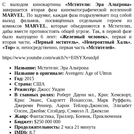
С выходом кинокартины
«Мстители: Эра Альтрона»
завершается вторая фаза кинематографической вселенной
M
ARVEL
. По задумке, каждая фаза подразумевает под собой
выход фильмов, посвящённых отдельным героем из
комиксов
M
ARVEL
, которые объединяются в Мстителях,
дабы вместе противостоять общей угрозе. Так, в первой фазе
было выпущено 6 лент:
«Железный человек»
, первая и
вторая части,
«Первый мститель»
,
«Невероятный Халк»
,
«Тор»
и, непосредственно, первая часть
«Мстителей»
.
https://www.youtube.com/watch?v=E0SYXeunJpI
Название:
Мстители: Эра Альтрона
Название в оригинале:
Avengers: Age of Ultron
Год:
2015
Страна:
США
Режиссёр:
Джосс Уидон
В главных ролях:
Роберт Дауни мл., Крис Хемсворт,
Крис Эванс, Скарлетт Йоханссон, Марк Руффало,
Джереми Реннер, Аарон Тейлор-Джонсон, Элизабет
Олсен, Джеймс Спэйдер, Сэмюэл Л. Джексон
Жанр:
Фантастика, Триллер, Боевик, Приключения
Бюджет:
$250 000 000
Продолжительность:
2 часа 21 минута
IMDb
: 8.7