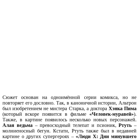
Сюжет основан на одноимённой серии комикса, но не
повторяет его дословно. Так, в каноничной истории, Альтрон
был изобретением не мистера Старка, а доктора
Хэнка Пима
(который вскоре появится в фильме
«Человек-муравей»
).
Также, в картине появилось несколько новых персонажей.
Алая ведьма
– превосходный телепат и псионик,
Ртуть
–
молниеносный бегун. Кстати, Ртуть также был в недавней
картине о других супергероях –
«Люди Х: Дни минувшего