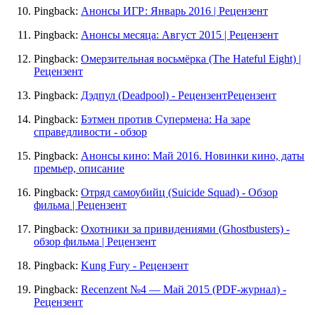
Pingback:
Анонсы ИГР: Январь 2016 | Рецензент
Pingback:
Анонсы месяца: Август 2015 | Рецензент
Pingback:
Омерзительная восьмёрка (The Hateful Eight) |
Рецензент
Pingback:
Дэдпул (Deadpool) - РецензентРецензент
Pingback:
Бэтмен против Супермена: На заре
справедливости - обзор
Pingback:
Анонсы кино: Май 2016. Новинки кино, даты
премьер, описание
Pingback:
Отряд самоубийц (Suicide Squad) - Обзор
фильма | Рецензент
Pingback:
Охотники за привидениями (Ghostbusters) -
обзор фильма | Рецензент
Pingback:
Kung Fury - Рецензент
Pingback:
Recenzent №4 — Май 2015 (PDF-журнал) -
Рецензент