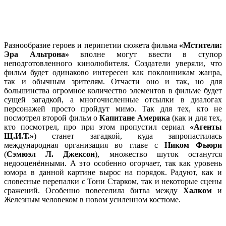
Разнообразие героев и перипетии сюжета фильма
«Мстители:
Эра Альтрона»
вполне могут ввести в ступор
неподготовленного кинолюбителя. Создатели уверяли, что
фильм будет одинаково интересен как поклонникам жанра,
так и обычным зрителям. Отчасти оно и так, но для
большинства огромное количество элементов в фильме будет
сущей загадкой, а многочисленные отсылки в диалогах
персонажей просто пройдут мимо. Так для тех, кто не
посмотрел второй фильм о
Капитане Америка
(как и для тех,
кто посмотрел, про при этом пропустил сериал
«Агенты
Щ.И.Т.»
) станет загадкой, куда запропастилась
международная организация во главе с
Ником Фьюри
(
Сэмюэл Л. Джексон
), множество шуток останутся
недооценёнными. А это особенно огорчает, так как уровень
юмора в данной картине вырос на порядок. Радуют, как и
словесные перепалки с Тони Старком, так и некоторые сцены
сражений. Особенно повеселила битва между
Халком
и
Железным человеком в новом усиленном костюме.