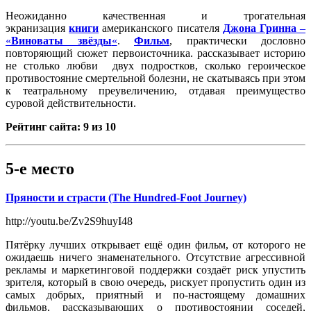
Неожиданно качественная и трогательная
экранизация
книги
американского писателя
Джона Гринна
–
«
Виноваты звёзды
«
.
Фильм
, практически дословно
повторяющий сюжет первоисточника. рассказывает историю
не столько любви двух подростков, сколько героическое
противостояние смертельной болезни, не скатываясь при этом
к театральному преувеличению, отдавая преимущество
суровой действительности.
Рейтинг сайта: 9 из 10
5-е место
Пряности и страсти (The Hundred-Foot Journey)
http://youtu.be/Zv2S9huyI48
Пятёрку лучших открывает ещё один фильм, от которого не
ожидаешь ничего знаменательного. Отсутствие агрессивной
рекламы и маркетинговой поддержки создаёт риск упустить
зрителя, который в свою очередь, рискует пропустить один из
самых добрых, приятный и по-настоящему домашних
фильмов, рассказывающих о противостоянии соседей,