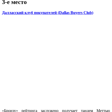
3-е место
Далласский клуб покупателей (Dallas Buyers Club)
«Бронзу» рейтинга заслужено получает тандем Меттью