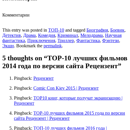
Комментарии
This entry was posted in
ТОП-10
and tagged
Биография
,
Боевик
,
Детектив
,
Драма
,
Комедия
,
Криминал
,
Мелодрама
,
Научная
фантастика
,
Приключения
,
Триллер
,
Фантастика
,
Фэнтези
,
Экшн
. Bookmark the
permalink
.
5 thoughts on “
TOP-10 лучших фильмов
2014 года по версии сайта Рецензент
”
Pingback:
Рецензент
Pingback:
Comic Con Kiev 2015 | Рецензент
Pingback:
ТОР10 книг, которые получат экранизацию |
Рецензент
Pingback:
TOP-10 лучших фильмов 2015 года по версии
сайта Рецензент | Рецензент
Pingback:
ТОП-10 лучших фильмов 2016 года |