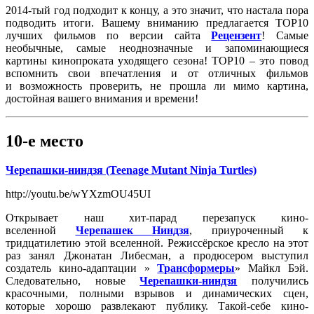
2014-тый год подходит к концу, а это значит, что настала пора
подводить итоги. Вашему вниманию предлагается ТОР10
лучших фильмов по версии сайта
Рецензент
! Самые
необычные, самые неоднозначные и запоминающиеся
картины кинопроката уходящего сезона! ТОР10 – это повод
вспомнить свои впечатления и от отличных фильмов
и возможность проверить, не прошла ли мимо картина,
достойная вашего внимания и времени!
10-е место
Черепашки-ниндзя (Teenage Mutant Ninja Turtles)
http://youtu.be/wYXzmOU45UI
Открывает наш хит-парад перезапуск кино-
вселенной
Черепашек Ниндзя
, приуроченный к
тридцатилетию этой вселенной. Режиссёрское кресло на этот
раз занял Джонатан Либесман, а продюсером выступил
создатель кино-адаптации »
Трансформеры
» Майкл Бэй.
Следовательно, новые
Черепашки-ниндзя
получились
красочными, полными взрывов и динамических сцен,
которые хорошо развлекают публику. Такой-себе кино-