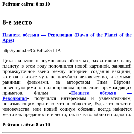
Рейтинг сайта: 8 из 10
8-е место
Планета обезьян — Революция (Dawn of the Planet of the
Apes)
http://youtu.be/CnB4La8aTTA
Цикл фильмов о поумневших обезьянах, захвативших нашу
планету, в этом году пополнился новой картиной, занявшей
промежуточное звено между историей создания вакцины,
которая в итоге чуть не погубила человечество, и самыми
ранними фильмами, за авторством Тима Бёртона,
повествующими о полноправном правлении прямоходящих
приматов. Фильм
«
Планета обезьян —
Революция
«
получился интересным и увлекательным,
показывающим зрителю что в обществе, будь это остатки
человечества, или новый социум обезьян, всегда найдётся
место как преданности и чести, так и честолюбию и подлости.
Рейтинг сайта: 8 из 10