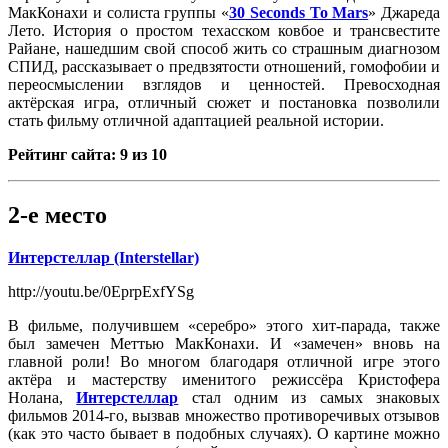
МакКонахи и солиста группы «
30 Seconds To Mars
» Джареда
Лето. История о простом техасском ковбое и трансвестите
Райане, нашедшим свой способ жить со страшным диагнозом
СПИД, рассказывает о предвзятости отношений, гомофобии и
переосмыслении взглядов и ценностей. Превосходная
актёрская игра, отличный сюжет и постановка позволили
стать фильму отличной адаптацией реальной истории.
Рейтинг сайта: 9 из 10
2-е место
Интерстеллар (Interstellar)
http://youtu.be/0EprpExfYSg
В фильме, получившем «серебро» этого хит-парада, также
был замечен Меттью МакКонахи. И «замечен» вновь на
главной роли! Во многом благодаря отличной игре этого
актёра и мастерству именитого режиссёра Кристофера
Нолана,
Интерстеллар
стал одним из самых знаковых
фильмов 2014-го, вызвав множество противоречивых отзывов
(как это часто бывает в подобных случаях). О картине можно