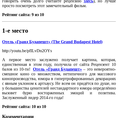
говорить очень долго (читайте рецензию
здесь
), но лучше
просто посмотреть этот замечательный фильм.
Рейтинг сайта: 9 из 10
1-е место
Отель «Гранд Будапешт» (The Grand Budapest Hotel)
http://youtu.be/pfILvDn2OYs
А первое место заслужено получает картина, которая,
единственная в этом году, получила от сайта Рецензент 10
балов из 10-ти!
Отель «Гранд Будапешт»
– это невероятно-
смешное кино со множеством, нетипичного для массового
кинопроизводства, юмора в гипертрофированных декорациях
с явным уклоном к артхаусу. Не всем он придётся по душе, но
у большинства ценителей нестандартного юмора определённо
вызовет бурю восторженных эмоций и позитива.
Заслуженный лидер 2014-го года!
Рейтинг сайта: 10 из 10
Комментарии