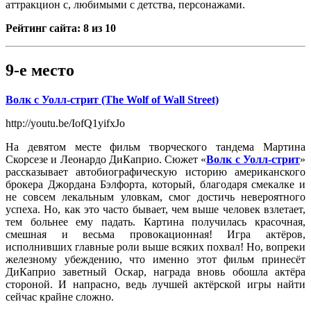
аттракцион с, любимыми с детства, персонажами.
Рейтинг сайта: 8 из 10
9-е место
Волк с Уолл-стрит (The Wolf of Wall Street)
http://youtu.be/IofQ1yifxJo
На девятом месте фильм творческого тандема Мартина
Скорсезе и Леонардо ДиКаприо. Сюжет «
Волк с Уолл-стрит
»
рассказывает автобиографическую историю американского
брокера Джордана Бэлфорта, который, благодаря смекалке и
не совсем лекальным уловкам, смог достичь невероятного
успеха. Но, как это часто бывает, чем выше человек взлетает,
тем больнее ему падать. Картина получилась красочная,
смешная и весьма провокационная! Игра актёров,
исполнивших главные роли выше всяких похвал! Но, вопреки
железному убеждению, что именно этот фильм принесёт
ДиКаприо заветный Оскар, награда вновь обошла актёра
стороной. И напрасно, ведь лучшей актёрской игры найти
сейчас крайне сложно.