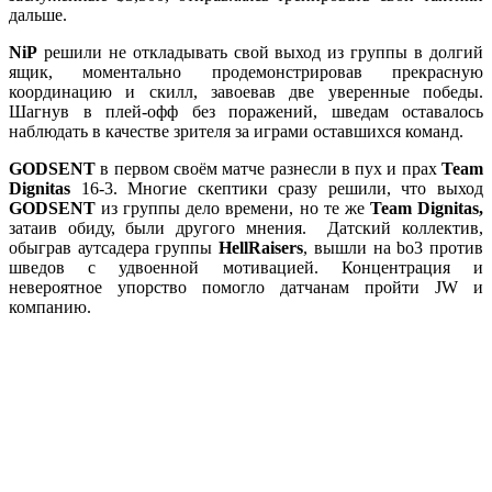
дальше.
NiP
решили не откладывать свой выход из группы в долгий
ящик, моментально продемонстрировав прекрасную
координацию и скилл, завоевав две уверенные победы.
Шагнув в плей-офф без поражений, шведам оставалось
наблюдать в качестве зрителя за играми оставшихся команд.
GODSENT
в первом своём матче разнесли в пух и прах
Team
Dignitas
16-3. Многие скептики сразу решили, что выход
GODSENT
из группы дело времени, но те же
Team Dignitas,
затаив обиду, были другого мнения. Датский коллектив,
обыграв аутсадера группы
HellRaisers
, вышли на bo3 против
шведов с удвоенной мотивацией. Концентрация и
невероятное упорство помогло датчанам пройти JW и
компанию.