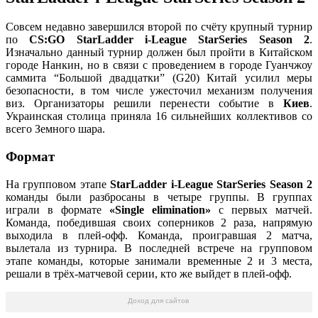
Совсем недавно завершился второй по счёту крупный турнир
по
CS:GO StarLadder i-League StarSeries Season 2
.
Изначально данный турнир должен был пройти в Китайском
городе Нанкин, но в связи с проведением в городе Гуанчжоу
саммита “Большой двадцатки” (G20) Китай усилил меры
безопасности, в том числе ужесточил механизм получения
виз. Организаторы решили перенести событие в
Киев
.
Украинская столица приняла 16 сильнейших коллективов со
всего Земного шара.
Формат
На групповом этапе
StarLadder i-League StarSeries Season 2
команды были разбросаны в четыре группы. В группах
играли в формате
«Single elimination»
с первых матчей.
Команда, победившая своих соперников 2 раза, напрямую
выходила в плей-офф. Команда, проигравшая 2 матча,
вылетала из турнира. В последней встрече на групповом
этапе команды, которые занимали временные 2 и 3 места,
решали в трёх-матчевой серии, кто же выйдет в плей-офф.
Доход для сайтов