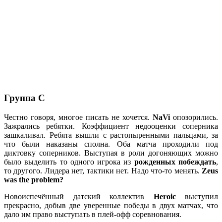
Группа C
Честно говоря, многое писать не хочется.
NaVi
опозорились.
Зажрались ребятки. Коэффициент недооценки соперника
зашкаливал. Ребята вышли с растопыренными пальцами, за
что были наказаны сполна. Оба матча проходили под
диктовку соперников. Выступая в роли догоняющих можно
было выделить то одного игрока из
рожденных побеждать
,
то другого. Лидера нет, тактики нет. Надо что-то менять.
Zeus
was the problem?
Новоиспечённый датский коллектив
Heroic
выступил
прекрасно, добыв две уверенные победы в двух матчах, что
дало им право выступать в плей-офф соревнования.