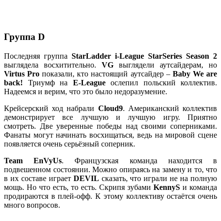
Группа D
Последняя группа
StarLadder i-League StarSeries Season 2
выглядела восхитительно.
VG
выглядели аутсайдерам, но
Virtus Pro
показали, кто настоящий аутсайдер –
Baby We are
back!
Триумф на
E-League
ослепил польский коллектив.
Надеемся и верим, что это было недоразумение.
Крейсерский ход набрали
Cloud9
. Американский коллектив
демонстрирует все лучшую и лучшую игру. Приятно
смотреть. Две уверенные победы над своими соперниками.
Фанаты могут начинать восхищаться, ведь на мировой сцене
появляется очень серьёзный соперник.
Team EnVyUs
. Французская команда находится в
подвешенном состоянии. Можно опираясь на замену и то, что
в их составе играет
DEVIL
сказать, что играли не на полную
мощь. Но что есть, то есть. Скрипя зубами
KennyS
и команда
продираются в плей-офф. К этому коллективу остаётся очень
много вопросов.