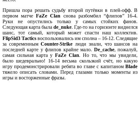
Пришла пора решать судьбу второй путёвки в плей-офф. В
первом матче
FaZe Clan
снова разбомбил “флипов” 16-4.
Руки не опустились только у самых стойких фанов.
Следующая карта была
de_nuke
. Где-то на горизонте виднелся
шанс, тот самый, который может спасти наш коллектив.
FlipSid3 Tactics
воспользовались им сполна – 16-12. Следящие
за современным
Counter-Strik
e
люди знали, что шансов на
последней карте у флипов крайне мало.
De_cache
, пожалуй,
самая сильная карта у
FaZe Clan
. Но то, что мы увидели,
было шедеврально! 16-14 весьма скользкий счёт, но какую
игру продемонстрировали ребята во главе с капитаном
Blade
тяжело описать словами. Перед глазами только моменты из
игры и восторженные фразы.