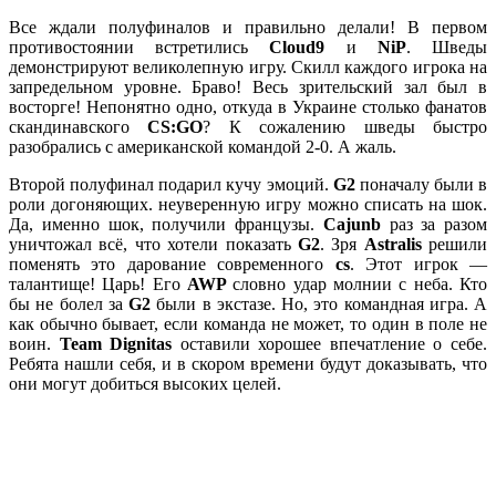
Все ждали полуфиналов и правильно делали! В первом
противостоянии встретились
Cloud9
и
NiP
. Шведы
демонстрируют великолепную игру. Скилл каждого игрока на
запредельном уровне. Браво! Весь зрительский зал был в
восторге! Непонятно одно, откуда в Украине столько фанатов
скандинавского
CS:GO
? К сожалению шведы быстро
разобрались с американской командой 2-0. А жаль.
Второй полуфинал подарил кучу эмоций.
G2
поначалу были в
роли догоняющих. неуверенную игру можно списать на шок.
Да, именно шок, получили французы.
Cajunb
раз за разом
уничтожал всё, что хотели показать
G2
. Зря
Astralis
решили
поменять это дарование современного
cs
. Этот игрок —
талантище! Царь! Его
AWP
словно удар молнии с неба. Кто
бы не болел за
G2
были в экстазе. Но, это командная игра. А
как обычно бывает, если команда не может, то один в поле не
воин.
Team Dignitas
оставили хорошее впечатление о себе.
Ребята нашли себя, и в скором времени будут доказывать, что
они могут добиться высоких целей.