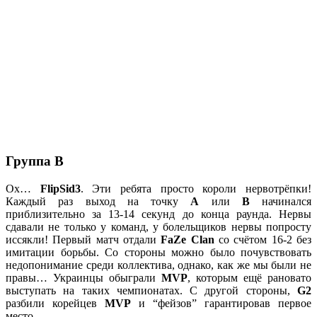
Группа B
Ох…
FlipSid3
. Эти ребята просто короли нервотрёпки!
Каждый раз выход на точку
А
или
В
начинался
приблизительно за 13-14 секунд до конца раунда. Нервы
сдавали не только у команд, у болельщиков нервы попросту
иссякли! Первый матч отдали
FaZe Clan
со счётом 16-2 без
имитации борьбы. Со стороны можно было почувствовать
недопонимание среди коллектива, однако, как же мы были не
правы… Украинцы обыграли
MVP
, которым ещё рановато
выступать на таких чемпионатах. С другой стороны,
G2
разбили корейцев
MVP
и “фейзов” гарантировав первое
место.