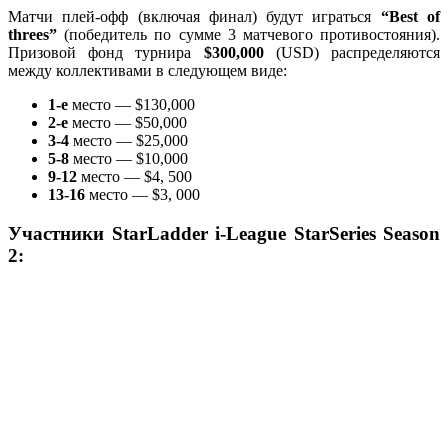
Матчи плей-офф (включая финал) будут играться
“Best of
threes”
(победитель по сумме 3 матчевого противостояния).
Призовой фонд турнира
$300,000
(USD) распределяются
между коллективами в следующем виде:
1-е
место — $130,000
2-е
место — $50,000
3-4
место — $25,000
5-8
место — $10,000
9-12
место — $4, 500
13-16
место — $3, 000
Участники
StarLadder i-League StarSeries Season
2: