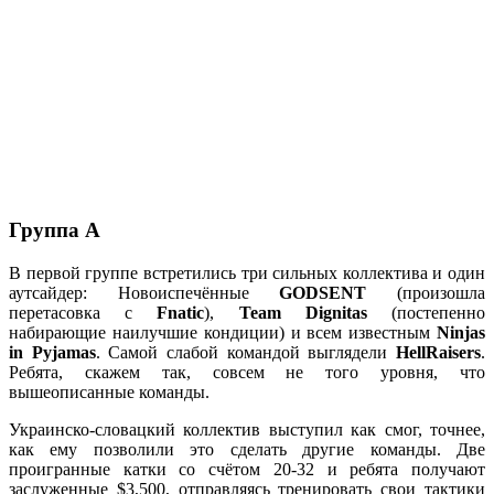
Группа
А
В первой группе встретились три сильных коллектива и один
аутсайдер: Новоиспечённые
GODSENT
(произошла
перетасовка с
Fnatic
),
Team Dignitas
(постепенно
набирающие наилучшие кондиции) и всем известным
Ninjas
in Pyjamas
. Самой слабой командой выглядели
HellRaisers
.
Ребята, скажем так, совсем не того уровня, что
вышеописанные команды.
Украинско-словацкий коллектив выступил как смог, точнее,
как ему позволили это сделать другие команды. Две
проигранные катки со счётом 20-32 и ребята получают
заслуженные $3,500, отправляясь тренировать свои тактики