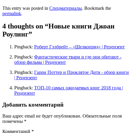
This entry was posted in
Спецматериалы
. Bookmark the
permalink
.
4 thoughts on “
Новые книги Джоан
Роулинг
”
Pingback:
Роберт Гэлбрейт – «Шелкопряд» | Рецензент
Pingback:
Фантастические твари и где они обитают -
обзор фильма | Рецензент
Pingback:
Гарри Поттер и Проклятое Дитя - обзор книги
| Рецензент
Pingback:
ТОП-10 самых ожидаемых книг 2018 года |
Рецензент
Добавить комментарий
Ваш адрес email не будет опубликован.
Обязательные поля
помечены
*
Комментарий
*