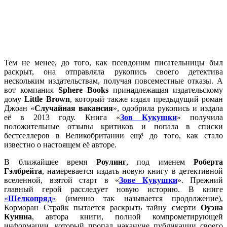
Тем не менее, до того, как псевдоним писательницы был
раскрыт, она отправляла рукопись своего детектива
нескольким издательствам, получая повсеместные отказы. А
вот компания
Sphere Books
принадлежащая издательскому
дому
Little Brown
, который также издал предыдущий роман
Джоан «
Случайная вакансия
», одобрила рукопись и издала
её в 2013 году. Книга «
Зов Кукушки
» получила
положительные отзывы критиков и попала в списки
бестселлеров в Великобритании ещё до того, как стало
известно о настоящем её авторе.
В ближайшее время
Роулинг
, под именем
Роберта
Гэлбрейта
, намеревается издать новую книгу в детективной
вселенной, взятой старт в «
Зове Кукушки
». Прежний
главный герой расследует новую историю. В книге
«
Шелкопряд
»
(именно так называется продолжение),
Корморан Страйк пытается раскрыть тайну смерти
Оуэна
Куинна
, автора книги, полной компрометирующей
информации, который пропал накануне публикации своего