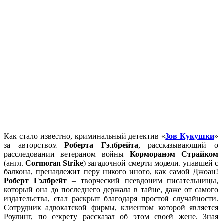
Как стало известно, криминальный детектив «
Зов Кукушки
»
за авторством
Роберта Гэлбрейта
, рассказывающий о
расследовании ветераном войны
Кормораном Страйком
(англ.
Cormoran Strike
) загадочной смерти модели, упавшей с
балкона, пренадлежит перу никого иного, как самой Джоан!
Роберт Гэлбрейт
– творческий псевдоним писательницы,
который она до последнего держала в тайне, даже от самого
издательства, стал раскрыт благодаря простой случайности.
Сотрудник адвокатской фирмы, клиентом которой является
Роулинг, по секрету рассказал об этом своей жене. Зная