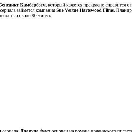
Бенедикт Камбербэтч
, который кажется прекрасно справится с 
 сериала займется компания
Sue Vertue Hartswood Films
. Планир
льностью около 90 минут.
 сериала.
Дракула
будет основан на романе ирландского писате