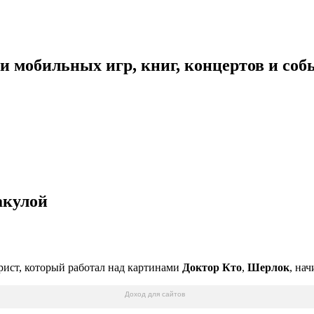
 мобильных игр, книг, концертов и со
акулой
арист, который работал над картинами
Доктор Кто
,
Шерлок
, на
Доход для сайтов