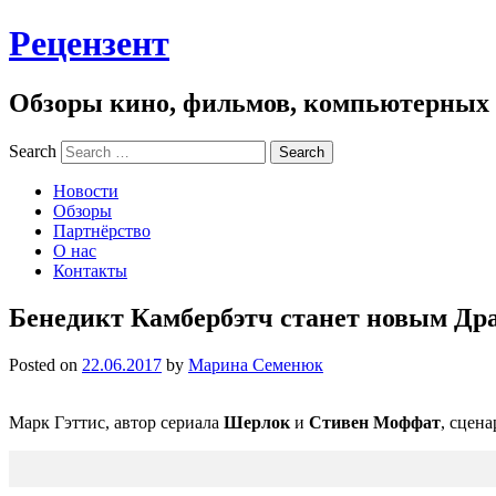
Рецензент
Обзоры кино, фильмов, компьютерных и
Search
Новости
Обзоры
Партнёрство
О нас
Контакты
Бенедикт Камбербэтч станет новым Др
Posted on
22.06.2017
by
Марина Семенюк
Марк Гэттис, автор сериала
Шерлок
и
Стивен Моффат
, сцен