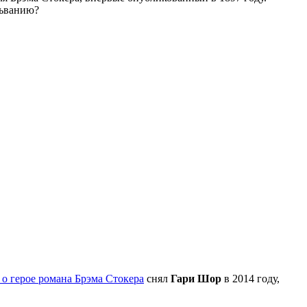
льванию?
о герое романа Брэма Стокера
снял
Гари Шор
в 2014 году,