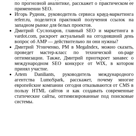
по прогнозной аналитике, расскажет о практическом ее
применении SEO.
Игорь Рудник, руководитель сервиса крауд-маркетинга
referr.ru, поделится практикой получения ссылок на
западном рынке для белых проектов.
Дмитрий Суслопаров, главный SEO и маркетинга в
vardot.com, раскроет актуальный на сегодняшний день
вопрос об AMP — действительно ли они нужны?
Дмитрий Угниченко, PM в MegaIndex, можно сказать,
проведет мастер-класс по технической on-page
оптимизации. Также, Дмитрий приоткроет занавес о
международном SEO конкурсе от WIX, в котором
принял участие.
Artem Daniliants, руководитель международного
агентства LumoSpark, расскажет, почему многие
европейские компании сегодня отказываются от CMS в
пользу HTML сайтов и как создавать современные
статические сайты, оптимизированные под поисковые
системы.