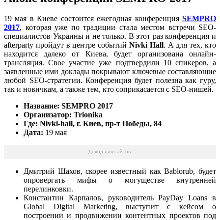
19 мая в Киеве состоится ежегодная конференция
SEMPRO
2017
, которая уже по традиции стала местом встречи SEO-
специалистов Украины и не только. В этот раз конференция и
afterparty пройдут в центре событий
Nivki Hall
. А для тех, кто
находится далеко от Киева, будет организована онлайн-
трансляция. Свое участие уже подтвердили 10 спикеров, а
заявленные ими доклады покрывают ключевые составляющие
любой SEO-стратегии. Конференция будет полезна как гуру,
так и новичкам, а также тем, кто соприкасается с SEO-нишей.
Название: SEMPRO 2017
Организатор: Trionika
Где: Nivki-hall, г. Киев, пр-т Победы, 84
Дата:
19 мая
Доход для сайтов
Дмитрий Шахов, скорее известный как Bablorub, будет
опровергать мифы о могуществе внутренней
перелинковки.
Константин Карпалов, руководитель PayDay Loans в
Global Digital Marketing, выступит с кейсом о
построении и продвижении контентных проектов под