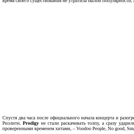
время своего существования не утратила былой популярности,
Спустя два часа после официального начала концерта и разогр
Риэлити.
Prodigy
не стали раскачивать толпу, а сразу удари
проверенными временем хитами, – Voodoo People, No good, Sma