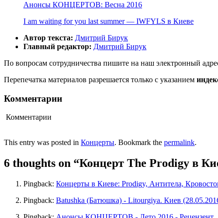
Анонсы КОНЦЕРТОВ: Весна 2016
I am waiting for you last summer — IWFYLS в Киеве
Автор текста:
Дмитрий Бирук
Главный редактор:
Дмитрий Бирук
По вопросам сотрудничества пишите на наш электронный адре
Перепечатка материалов разрешается только с указанием
индек
Комментарии
Комментарии
This entry was posted in
Концерты
. Bookmark the
permalink
.
6 thoughts on “
Концерт The Prodigy в Кие
Pingback:
Концерты в Киеве: Prodigy, Антитела, Кровосто
Pingback:
Batushka (Батюшка) - Litourgiya. Киев (28.05.201
Pingback:
Анонсы КОНЦЕРТОВ - Лето 2016 - Рецензент