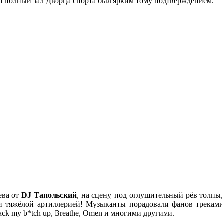
 а полный зал Дворца спорта был ярким тому подтверждением.
ева от
DJ Тапольский
, на сцену, под оглушительный рёв толп
ли тяжёлой артиллерией! Музыканты порадовали фанов треками
ck my b*tch up, Breathe, Omen и многими другими.