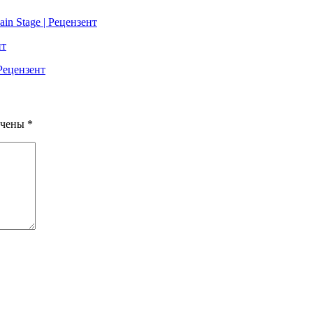
in Stage | Рецензент
нт
 Рецензент
ечены
*