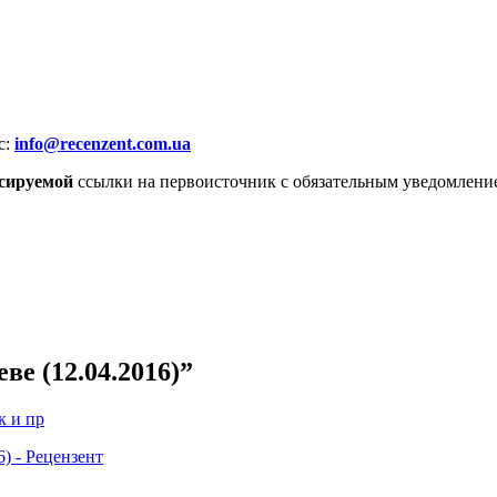
с:
info@recenzent.com.ua
сируемой
ссылки на первоисточник с обязательным уведомлени
ве (12.04.2016)
”
к и пр
6) - Рецензент