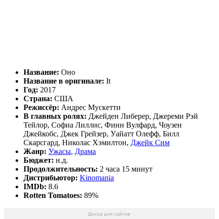
Название:
Оно
Название в оригинале:
It
Год:
2017
Страна:
США
Режиссёр:
Андрес Мускетти
В главных ролях:
Джейден Либерер, Джереми Рэй
Тейлор, Софиа Лиллис, Финн Вулфард, Чоузен
Джейкобс, Джек Грейзер, Уайатт Олефф, Билл
Скарсгард, Николас Хэмилтон,
Джейк Сим
Жанр:
Ужасы
,
Драма
Бюджет:
н.д.
Продолжительность:
2 часа 15 минут
Дистрибьютор:
Kinomania
IMDb:
8.6
Rotten Tomatoes:
89%
Доход для сайтов