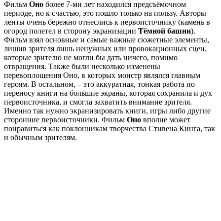
Фильм
Оно
более 7-ми лет находился предсъёмочном
периоде, но к счастью, это пошло только на пользу. Авторы
ленты очень бережно отнеслись к первоисточнику (камень в
огород полетел в сторону экранизации
Тёмной башни
).
Фильм взял основные и самые важные сюжетные элементы,
лишив зрителя лишь ненужных или провокационных сцен,
которые зрителю не могли бы дать ничего, помимо
отвращения. Также были несколько изменены
перевоплощения Оно, в которых монстр являлся главным
героям. В остальном, – это аккуратная, тонкая работа по
переносу книги на большие экраны, которая сохранила и дух
первоисточника, и смогла захватить внимание зрителя.
Именно так нужно экранизировать книги, игры либо другие
сторонние первоисточники. Фильм
Оно
вполне может
понравиться как поклонникам творчества Стивена Кинга, так
и обычным зрителям.