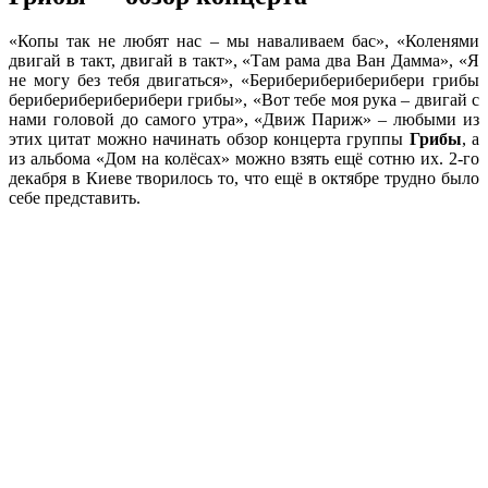
«Копы так не любят нас – мы наваливаем бас», «Коленями
двигай в такт, двигай в такт», «Там рама два Ван Дамма», «Я
не могу без тебя двигаться», «Бериберибериберибери грибы
бериберибериберибери грибы», «Вот тебе моя рука – двигай с
нами головой до самого утра», «Движ Париж» – любыми из
этих цитат можно начинать обзор концерта группы
Грибы
, а
из альбома «Дом на колёсах» можно взять ещё сотню их. 2-го
декабря в Киеве творилось то, что ещё в октябре трудно было
себе представить.