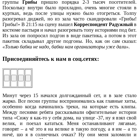
группы
Грибы
пришло порядка 2-3 тысяч посетителей.
Поскольку внутри было прохладно, очень многие стояли в
куртках, ведь после улицы нужно было отогреться. Толпу
разогревал диджей, но из зала часто скандировали «Грибы!
Грибы!» В 21:15 на сцену вышел
Корреспондент Радужный
в
костюме пастыря и начал разогревать топу историями под бит.
Из зала он попросил подгон в виде пакетика, а потом в этот
пакетик складывал другие подгоны. Но, как он сам сказал:
«Только бабки не надо, бабки нам организаторы уже дали»
.
Присоединяйтесь к нам в соц.сетях:
Минут через 15 начался долгожданный сет, и в зале стало
жарко. Все песни группы воспринимались как главные хиты,
особенно когда начинались треки, на которые есть клипы.
Между песнями ребята рассказывали офигительные истории
типа «Сижу я как-то у себя дома, на улице -37, ну я взял свой
велик, и поехал кататься. Меня останавливают лягавые,
говорят – а чё это я на велике в такую погоду, а я им – а то
ничё, шо я в солнечных очках? Ну они меня заломили и