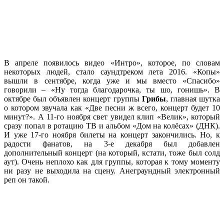
В апреле появилось видео «Интро», которое, по словам
некоторых людей, стало саундтреком лета 2016. «Копы»
вышли в сентябре, когда уже и мы вместо «Спасибо»
говорили – «Ну тогда благодарочка, ты шо, гонишь». В
октябре был объявлен концерт группы
Грибы
, главная шутка
о котором звучала как «Две песни ж всего, концерт будет 10
минут?». А 11-го ноября свет увидел клип «Велик», который
сразу попал в ротацию ТВ и альбом «Дом на колёсах» (ДНК).
И уже 17-го ноября билеты на концерт закончились. Но, к
радости фанатов, на 3-е декабря был добавлен
дополнительный концерт (на который, кстати, тоже был солд
аут). Очень неплохо как для группы, которая к тому моменту
ни разу не выходила на сцену. Анеграундный электронный
реп он такой.