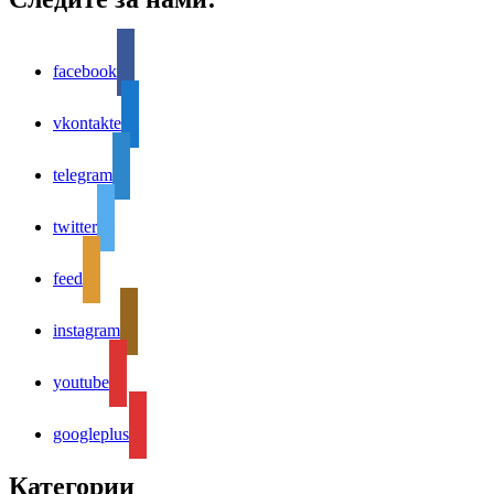
facebook
vkontakte
telegram
twitter
feed
instagram
youtube
googleplus
Категории