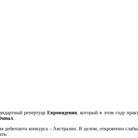
тандартный репертуар
Евровидения
, который в этом году прак
Финал
.
ня дебютанта конкурса – Австралии. В целом, откровенно сла
ать.