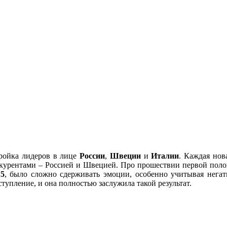
тройка лидеров в лице
России
,
Швеции
и
Италии
. Каждая нов
курентами – Россией и Швецией. Про прошествии первой поло
15
, было сложно сдерживать эмоции, особенно учитывая нега
тупление, и она полностью заслужила такой результат.