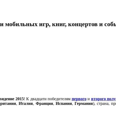
 мобильных игр, книг, концертов и со
видение 2015
! К двадцати победителям
первого
и
второго
пол
британия
,
Италия
,
Франция
,
Испания
,
Германия
), страна, 