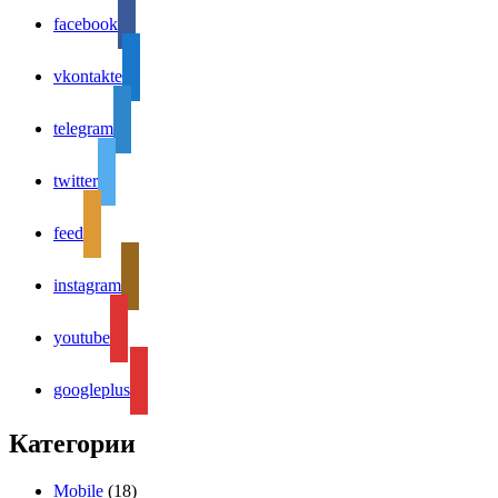
facebook
vkontakte
telegram
twitter
feed
instagram
youtube
googleplus
Категории
Mobile
(18)