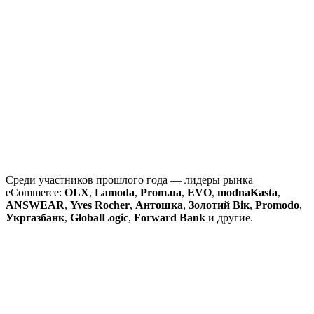
Среди участников прошлого года — лидеры рынка
eCommerce:
OLX
,
Lamoda
,
Prom.ua
,
EVO
,
modnaKasta
,
ANSWEAR
,
Yves Rocher
,
Антошка
,
Золотий Вік
,
Promodo
,
Укргазбанк
,
GlobalLogic
,
Forward Bank
и другие.