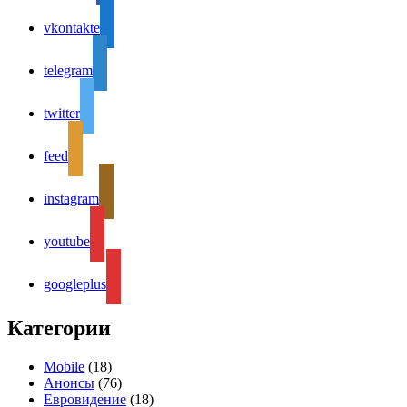
vkontakte
telegram
twitter
feed
instagram
youtube
googleplus
Категории
Mobile
(18)
Анонсы
(76)
Евровидение
(18)