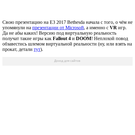
Свою презентацию на E3 2017 Bethesda начала с того, о чём не
упомянули на
презентации от Microsoft
, а именно с
VR
игр.
Да не абы каких! Версию под виртуальную реальность
получат такие игры как
Fallout 4
и
DOOM
! Неплохой повод
обзавестись шлемом виртуальной реальности (ну, или взять на
прокат, детали
тут
).
Доход для сайтов