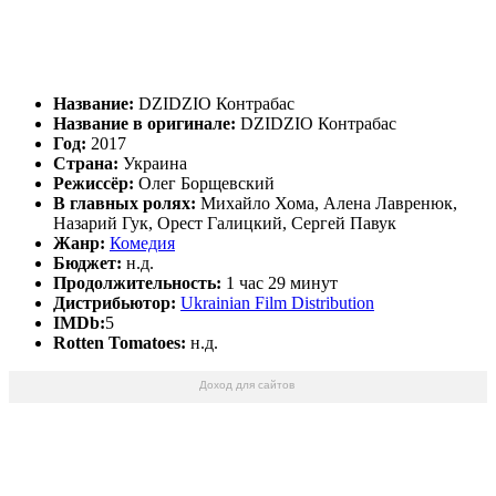
Название:
DZIDZIO Контрабас
Название в оригинале:
DZIDZIO Контрабас
Год:
2017
Страна:
Украина
Режиссёр:
Олег Борщевский
В главных ролях:
Михайло Хома, Алена Лавренюк,
Назарий Гук, Орест Галицкий, Сергей Павук
Жанр:
Комедия
Бюджет:
н.д.
Продолжительность:
1 час 29 минут
Дистрибьютор:
Ukrainian Film Distribution
IMDb:
5
Rotten Tomatoes:
н.д.
Доход для сайтов