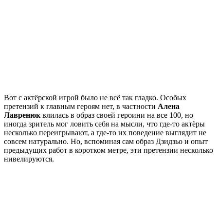
Вот с актёрской игрой было не всё так гладко. Особых
претензий к главным героям нет, в частности
Алена
Лавренюк
влилась в образ своей героини на все 100, но
иногда зритель мог ловить себя на мысли, что где-то актёры
несколько переигрывают, а где-то их поведение выглядит не
совсем натурально. Но, вспоминая сам образ Дзидзьо и опыт
предыдущих работ в коротком метре, эти претензии несколько
нивелируются.