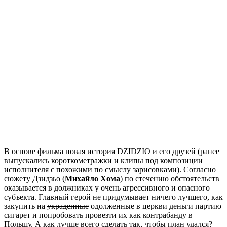
В основе фильма новая история DZIDZIO и его друзей (ранее
выпускались короткометражки и клипы под композиции
исполнителя с похожими по смыслу зарисовками). Согласно
сюжету Дзидзьо (
Михайло Хома
) по стечению обстоятельств
оказывается в должниках у очень агрессивного и опасного
субъекта. Главный герой не придумывает ничего лучшего, как
закупить на
украденные
одолженные в церкви деньги партию
сигарет и попробовать провезти их как контрабанду в
Польшу. А как лучше всего сделать так, чтобы план удался?