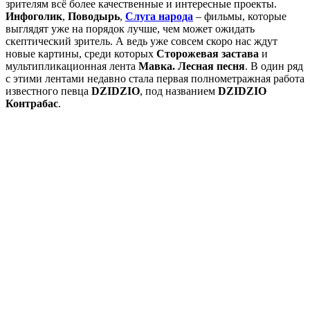
зрителям всё более качественные и интересные проекты.
Инфоголик
,
Поводырь
,
Слуга народа
– фильмы, которые
выглядят уже на порядок лучше, чем может ожидать
скептический зритель. А ведь уже совсем скоро нас ждут
новые картины, среди которых
Сторожевая застава
и
мультипликационная лента
Мавка. Лесная песня
. В один ряд
с этими лентами недавно стала первая полнометражная работа
известного певца
DZIDZIO
, под названием
DZIDZIO
Контрабас
.