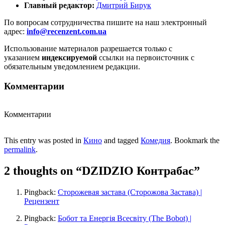
Главный редактор:
Дмитрий Бирук
По вопросам сотрудничества пишите на наш электронный
адрес:
info@recenzent.com.ua
Использование материалов разрешается только с
указанием
индексируемой
ссылки на первоисточник с
обязательным уведомлением редакции.
Комментарии
Комментарии
This entry was posted in
Кино
and tagged
Комедия
. Bookmark the
permalink
.
2 thoughts on “
DZIDZIO Контрабас
”
Pingback:
Сторожевая застава (Сторожова Застава) |
Рецензент
Pingback:
Бобот та Енергія Всесвіту (The Bobot) |