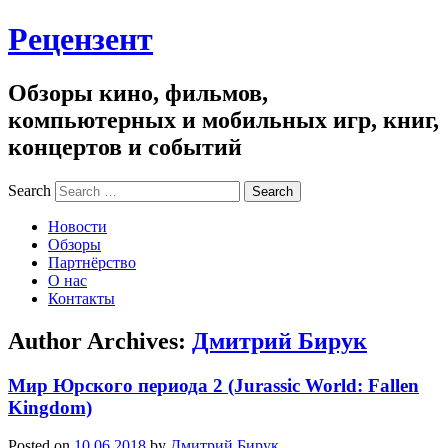
Рецензент
Обзоры кино, фильмов,
компьютерных и мобильных игр, книг,
концертов и событий
Search
Новости
Обзоры
Партнёрство
О нас
Контакты
Author Archives:
Дмитрий Бирук
Мир Юрского периода 2 (Jurassic World: Fallen
Kingdom)
Posted on
10.06.2018
by
Дмитрий Бирук