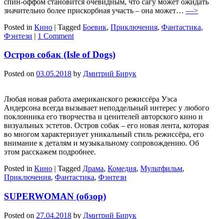
спин-оффом становится очевидным, что сагу может ожидать
значительно более прискорбная участь – она может…
—>
Posted in
Кино
|
Tagged
Боевик
,
Приключения
,
Фантастика
,
Фэнтези
|
1 Comment
Остров собак (Isle of Dogs)
Posted on
03.05.2018
by
Дмитрий Бирук
Любая новая работа американского режиссёра Уэса
Андерсона всегда вызывает неподдельный интерес у любого
поклонника его творчества и ценителей авторского кино и
визуальных эстетов. Остров собак – его новая лента, которая
во многом характеризует уникальный стиль режиссёра, его
внимание к деталям и музыкальному сопровождению. Об
этом расскажем подробнее.
Posted in
Кино
|
Tagged
Драма
,
Комедия
,
Мультфильм
,
Приключения
,
Фантастика
,
Фэнтези
SUPERWOMAN (обзор)
Posted on
27.04.2018
by
Дмитрий Бирук