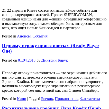
21-22 апреля в Киеве состоится масштабное событие для
женщин-предпринимателей. Проект SUPERWOMAN,
созданный женщинами для женщин объединяет конференцию
и выставочную зону, а также обещает быть интересным для
всех, кто ищет новые бизнес-идеи и партнеров.
Posted in
Анонсы
,
События
Первому игроку приготовиться (Ready Player
One)
Posted on
01.04.2018
by
Дмитрий Бирук
Первому игроку приготовиться — это экранизация дебютного
научно-фантастического романа американского писателя
Эрнеста Клайна. Книга моментально набрала популярность,
получила высокобюджетную экранизацию в режиссёрское
кресло которой сел никто иной как сам Стивен Спилберг.
Posted in
Кино
|
Tagged
Боевик
,
Приключения
,
Фантастика
Расхитительница гробниц: Лара Крофт (Tomb