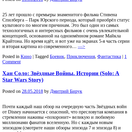
25 лет прошло с премьеры знаменитого фильма Стивена
Спилберга – Парк Юрского периода, который приобрёл статус
культового по многим причинам. Это был один из самых
технологичных и интересных фильмов с очень увлекательной
концепцией, основанной на одноимённом романе Майкла
Крайтона. Но время идёт, и вот уже на экранах 5-я часть серии
и вторая картина из современного…
—>
Posted in
Кино
|
Tagged
Боевик
,
Приключения
,
Фантастика
|
1
Comment
Хан Соло: Звёздные Войны. Истории (Solo: A
Star Wars Story)
Posted on
28.05.2018
by
Дмитрий Бирук
Почти каждый наш обзор на очередную часть Звёздных войн
от Disney начинается с опасений, что пресловутая компания в
стремлении наживы «похоронит» великую и любимую
миллионами фанатов вселенную. Но с каждым новым
эпизодом (смотрите наши обзоры эпизода 7 и эпизода 8) и