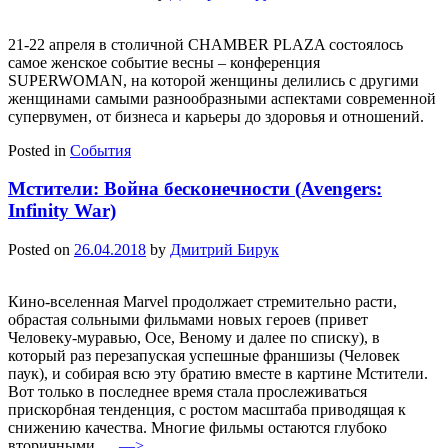
21-22 апреля в столичной CHAMBER PLAZA состоялось
самое женское событие весны – конференция
SUPERWOMAN, на которой женщины делились с другими
женщинами самыми разнообразными аспектами современной
супервумен, от бизнеса и карьеры до здоровья и отношений.
Posted in
События
Мстители: Война бесконечности (Avengers:
Infinity War)
Posted on
26.04.2018
by
Дмитрий Бирук
Кино-вселенная Marvel продолжает стремительно расти,
обрастая сольными фильмами новых героев (привет
Человеку-муравью, Осе, Веному и далее по списку), в
который раз перезапуская успешные франшизы (Человек
паук), и собирая всю эту братию вместе в картине Мстители.
Вот только в последнее время стала прослеживаться
прискорбная тенденция, с ростом масштаба приводящая к
снижению качества. Многие фильмы остаются глубоко
вторичными,…
—>