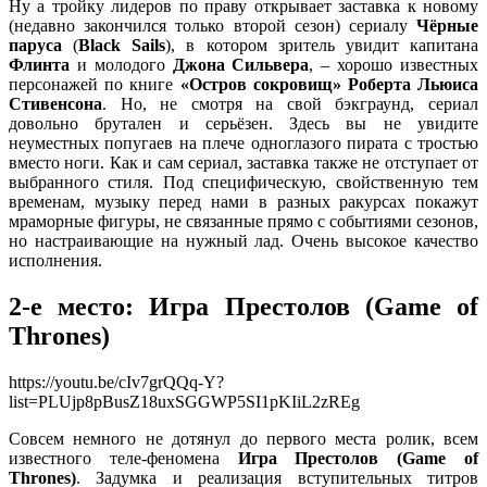
Ну а тройку лидеров по праву открывает заставка к новому
(недавно закончился только второй сезон) сериалу
Чёрные
паруса
(
Black Sails
), в котором зритель увидит капитана
Флинта
и молодого
Джона Сильвера
, – хорошо известных
персонажей по книге
«Остров сокровищ» Роберта Льюиса
Стивенсона
. Но, не смотря на свой бэкграунд, сериал
довольно брутален и серьёзен. Здесь вы не увидите
неуместных попугаев на плече одноглазого пирата с тростью
вместо ноги. Как и сам сериал, заставка также не отступает от
выбранного стиля. Под специфическую, свойственную тем
временам, музыку перед нами в разных ракурсах покажут
мраморные фигуры, не связанные прямо с событиями сезонов,
но настраивающие на нужный лад. Очень высокое качество
исполнения.
2-е место: Игра Престолов (Game of
Thrones)
https://youtu.be/cIv7grQQq-Y?
list=PLUjp8pBusZ18uxSGGWP5SI1pKIiL2zREg
Совсем немного не дотянул до первого места ролик, всем
известного теле-феномена
Игра Престолов (Game of
Thrones)
. Задумка и реализация вступительных титров