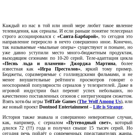
Каждый из нас в той или иной мере любит такое явление
телевидения, как сериалы. И если раньше понятие телесериал
строго ассоциировался с
«Санта-Барбарой»
, то сегодня это
направление переросло в нечто совершенно иное. Конечно,
так называемые «мыльные оперы» существуют и поныне, но
уже давно уступили место много-бюджетным продуктам,
выходящим сезонами по 10-20 серий. Теле-адаптация цикла
«Песнь льда и пламени» Джорджа Мартина
, более
известная как
«Игра Престолов»
, яркий тому пример.
Бюджеты, соразмеряемые с голливудскими фильмами, и не
менее внушительные рейтинги просмотров говорят о
неоспоримой популярности сериалов у телезрителей. Даже в
игровой индустрии был перенят успех небольших, но
качественно поставленных сезонов с интригующим сюжетом.
Взять хотя-бы игры
Te
l
lTale Games
(
Th
e
Wolf Among Us
), или
же новый проект
Dontnod Entertainment
–
Life is Strange
.
История также знавала и совершенно невероятные случаи,
как, например, с сериалом
«Путеводный свет»
, который
длился 72 (!!!) года и получил свыше 15 тысяч серий. Но
сегодня речь пойдёт о современных представителях жанра.