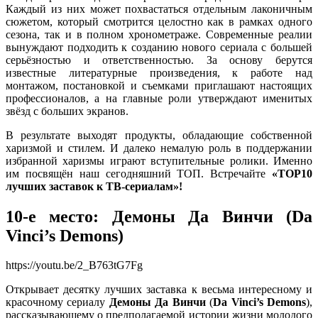
Каждый из них может похвастаться отдельным лаконичным
сюжетом, который смотрится целостно как в рамках одного
сезона, так и в полном хронометраже. Современные реалии
вынуждают подходить к созданию нового сериала с большей
серьёзностью и ответственностью. За основу берутся
известные литературные произведения, к работе над
монтажом, постановкой и съемками приглашают настоящих
профессионалов, а на главные роли утверждают именитых
звёзд с больших экранов.
В результате выходят продукты, обладающие собственной
харизмой и стилем. И далеко немалую роль в поддержании
избранной харизмы играют вступительные ролики. Именно
им посвящён наш сегодняшний ТОП. Встречайте
«ТОР10
лучших заставок к ТВ-сериалам»!
10-е место:
Демоны Да Винчи
(
Da
Vinci’s Demons
)
https://youtu.be/2_B763tG7Fg
Открывает десятку лучших заставка к весьма интересному и
красочному сериалу
Демоны Да Винчи
(
Da Vinci’s Demons
),
рассказывающему о предполагаемой истории жизни молодого