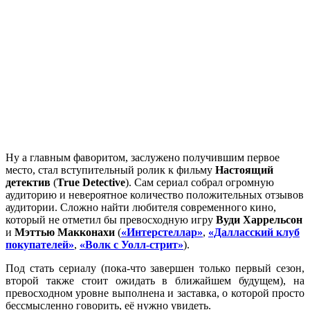
Ну а главным фаворитом, заслужено получившим первое
место, стал вступительный ролик к фильму
Настоящий
детектив
(
True Detective
). Сам сериал собрал огромную
аудиторию и невероятное количество положительных отзывов
аудитории. Сложно найти любителя современного кино,
который не отметил бы превосходную игру
Вуди Харрельсон
и
Мэттью Макконахи
(
«Интерстеллар»
,
«Далласский клуб
покупателей»
,
«Волк с Уолл-стрит»
).
Под стать сериалу (пока-что завершен только первый сезон,
второй также стоит ожидать в ближайшем будущем), на
превосходном уровне выполнена и заставка, о которой просто
бессмысленно говорить, её нужно увидеть.