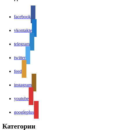
facebook
vkontakte
telegram
twitter
feed
instagram
youtube
googleplus
Категории