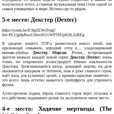
получился в итоге, а главная музыкальная тема стала одной из
самых узнаваемых в мире. Истина где-то рядом.
5-е место: Декстер
(
Dexter
)
https://youtu.be/lC9pZEWcFmg?
list=PLUjp8pBusZ18uxSGGWP5SI1pKIiL2zREg
В средине нашего ТОР-а разместился никто иной, как
прилежный семьянин, хороший отец и… хладнокровный
маньяк-убийца
Декстер Морган
. Ролик, встречающий
зрителя вначале каждой новой серии
Декстер
(
Dexter
) очень
тонко, но откровенно иллюстрирует тёмные наклонности
Декстера. Затягивающийся шнур, душащий жертву, на деле
оказывается шнурком от ботинок, нож в руке главного героя,
идёт вход для кухонных целей, а кроваво-красные ошмётки –
это всего лишь остатки выжатого грейпфрута для утреннего
фрэша.
Аллегоричная подача образа главного героя через отсылки в
его действиях поднимают ролик на заслуженное пятое место.
4-е место: Ходячие мертвецы
(
The