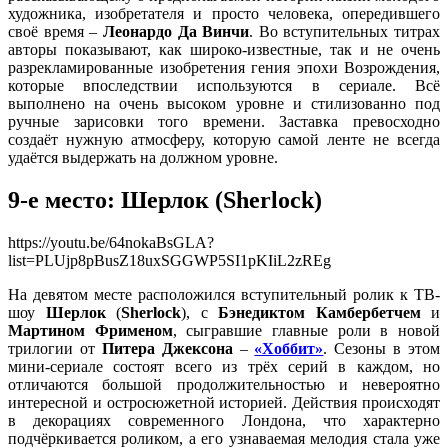
художника, изобретателя и просто человека, опередившего
своё время –
Леонардо Да Винчи
. Во вступительных титрах
авторы показывают, как широко-известные, так и не очень
разрекламированные изобретения гения эпохи Возрождения,
которые впоследствии используются в сериале. Всё
выполнено на очень высоком уровне и стилизованно под
ручные зарисовки того времени. Заставка превосходно
создаёт нужную атмосферу, которую самой ленте не всегда
удаётся выдержать на должном уровне.
9-е место: Шерлок
(
Sherlock
)
https://youtu.be/64nokaBsGLA?
list=PLUjp8pBusZ18uxSGGWP5SI1pKIiL2zREg
На девятом месте расположился вступительный ролик к ТВ-
шоу
Шерлок
(
Sherlock
), с
Бэнедиктом Камбербетчем
и
Мартином Фрименом
, сыгравшие главные роли в новой
трилогии от
Питера Джексона
–
«Хоббит»
. Сезоны в этом
мини-сериале состоят всего из трёх серий в каждом, но
отличаются большой продолжительностью и невероятно
интересной и остросюжетной историей. Действия происходят
в декорациях современного Лондона, что характерно
подчёркивается роликом, а его узнаваемая мелодия стала уже