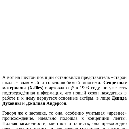
А вот на шестой позиции остановился представитель «старой
школы» знакомый и горячо-любимый многими.
Секретные
материалы
(
X-files
) стартовал ещё в 1993 году, но уже есть
подтверждённая информация, что новый сезон находиться в
работе и к нему вернуться основные актёры, в лице
Девида
Духовны
и
Джилиан Андерсон
.
Говоря же о заставке, то она, особенно учитывая «древнее»
происхождение, идеально подошла к концепции ленты.
Полная загадочности, мистики и таинств, она превосходно
передавала то, каким видели сериал создатели, и каким он