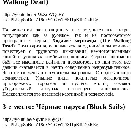
Walking Dead
)
https://youtu.be/tSP2sZuWQeE?
list=PLUjp8pBusZ18uxSGGWP5SI1pKIiL2zREg
На четвертой же позиции у нас вступительные титры,
популярного как за рубежом, так и на постсоветском
пространстве, сериал
Ходячие мертвецы
(
The Walking
Dead
). Сама картина, основываясь на одноимённом комиксе,
повествует о трудностях выживания немногочисленных
людей в условиях зомби-апокалипсиса. Сериал постоянно
бьёт все мыслимые рейтинги просмотров, но при этом всё
дальше скатывается в нечто совершенно невразумительное.
Чего не скажешь о вступительном ролике. Он здесь просто
великолепен. Унылые виды покинутых мегаполисов,
придорожных городков и пустых жилищ создают
убедительный антураж настоящего апокалипсиса.
Подкрепляется это красивой картинкой и режиссурой.
3-е место: Чёрные паруса
(
Black Sails
)
https://youtu.be/VqvIhEE5yqU?
list=PLUjp8pBusZ18uxSGGWP5SI1pKIiL2zREg