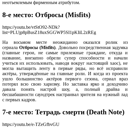
неотъемлемым фирменным атрибутом.
8-е место: Отбросы (Misfits)
https://youtu.be/vtStO92-NDk?
list=PLUjp8pBusZ18uxSGGWP5SI1pKIiL2zREg
На восьмом месте неожиданно оказался ролик из
сериала
Отбросы (Misfits)
. Довольно посредственная задумка
(главные герои, не самые прилежные граждане, откуда и
название, внезапно обрели супер способности и начали
учиться их использовать, наводя вокруг настоящий хаос), не
могла вытащить ленту в первые ряды, но всё исправили
актёры, утверждённые на главные роли. И когда из проекта
ушло большинство актёров первого сезона, сериал враз
потерял всю свою харизму. Но заставка ярко и доходчиво
давала понять настрой шоу, а, полный драйва и
бесшабашности саундтрек настраивал зрителя на нужный лад
с первых кадров.
7-е место:
Тетрадь смерти
(
Death Note
)
https://youtu.be/e-TZeGfbvGU