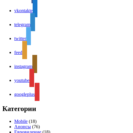
vkontakte
telegram
twitter
feed
instagram
youtube
googleplus
Категории
Mobile
(18)
Анонсы
(76)
Евровидение
(18)