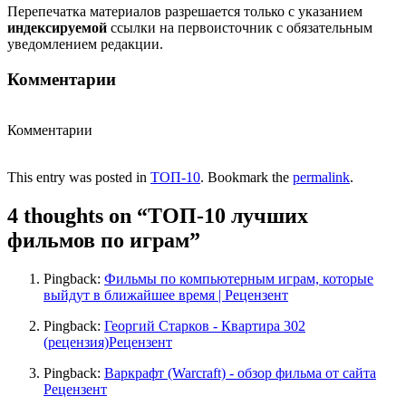
Перепечатка материалов разрешается только с указанием
индексируемой
ссылки на первоисточник с обязательным
уведомлением редакции.
Комментарии
Комментарии
This entry was posted in
ТОП-10
. Bookmark the
permalink
.
4 thoughts on “
ТОП-10 лучших
фильмов по играм
”
Pingback:
Фильмы по компьютерным играм, которые
выйдут в ближайшее время | Рецензент
Pingback:
Георгий Старков - Квартира 302
(рецензия)Рецензент
Pingback:
Варкрафт (Warcraft) - обзор фильма от сайта
Рецензент