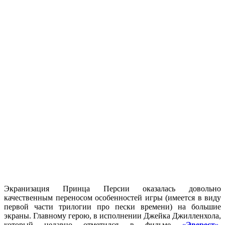
Экранизация Принца Персии оказалась довольно
качественным переносом особенностей игры (имеется в виду
первой части трилогии про пески времени) на большие
экраны. Главному герою, в исполнении Джейка Джилленхола,
который недавно отметился в фильме
«Эверест»
,