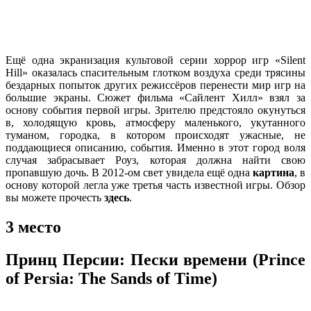
Ещё одна экранизация культовой серии хоррор игр «Silent
Hill» оказалась спасительным глотком воздуха среди трясины
бездарных попыток других режиссёров перенести мир игр на
большие экраны. Сюжет фильма «Сайлент Хилл» взял за
основу события первой игры. Зрителю предстояло окунуться
в, холодящую кровь, атмосферу маленького, укутанного
туманом, городка, в котором происходят ужасные, не
поддающиеся описанию, события. Именно в этот город воля
случая забрасывает Роуз, которая должна найти свою
пропавшую дочь. В 2012-ом свет увидела ещё одна
картина
, в
основу которой легла уже третья часть известной игры. Обзор
вы можете прочесть
здесь
.
3
место
Принц
Персии
:
Пески
времени
(Prince
of Persia: The Sands of Time)