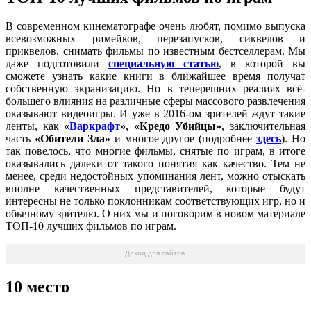
В современном кинематографе очень любят, помимо выпуска
всевозможных римейков, перезапусков, сиквелов и
приквелов, снимать фильмы по известным бестселлерам. Мы
даже подготовили
специальную статью
, в которой вы
сможете узнать какие книги в ближайшее время получат
собственную экранизацию. Но в теперешних реалиях всё-
большего влияния на различные сферы массового развлечения
оказывают видеоигры. И уже в 2016-ом зрителей ждут такие
ленты, как
«
Варкрафт
»
,
«Кредо Убийцы»
, заключительная
часть
«Обители Зла»
и многое другое (подробнее
здесь
). Но
так повелось, что многие фильмы, снятые по играм, в итоге
оказывались далеки от такого понятия как качество. Тем не
менее, среди недостойных упоминания лент, можно отыскать
вполне качественных представителей, которые будут
интересны не только поклонникам соответствующих игр, но и
обычному зрителю. О них мы и поговорим в новом материале
ТОП-10 лучших фильмов по играм.
Доход для сайтов
10 место