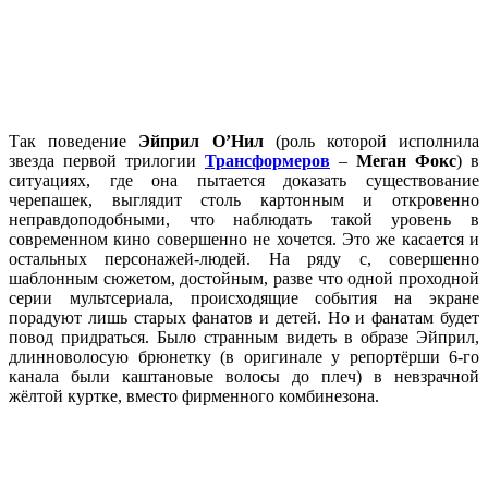
Так поведение
Эйприл О’Нил
(роль которой исполнила
звезда первой трилогии
Трансформеров
–
Меган Фокс
) в
ситуациях, где она пытается доказать существование
черепашек, выглядит столь картонным и откровенно
неправдоподобными, что наблюдать такой уровень в
современном кино совершенно не хочется. Это же касается и
остальных персонажей-людей. На ряду с, совершенно
шаблонным сюжетом, достойным, разве что одной проходной
серии мультсериала, происходящие события на экране
порадуют лишь старых фанатов и детей. Но и фанатам будет
повод придраться. Было странным видеть в образе Эйприл,
длинноволосую брюнетку (в оригинале у репортёрши 6-го
канала были каштановые волосы до плеч) в невзрачной
жёлтой куртке, вместо фирменного комбинезона.