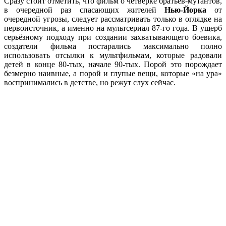
Сразу стоит отметить, что фильм о четвёрке братьев-мутантов,
в очередной раз спасающих жителей
Нью-Йорка
от
очередной угрозы, следует рассматривать только в оглядке на
первоисточник, а именно на мультсериал 87-го года. В ущерб
серьёзному подходу при создании захватывающего боевика,
создатели фильма постарались максимально полно
использовать отсылки к мультфильмам, которые радовали
детей в конце 80-тых, начале 90-тых. Порой это порождает
безмерно наивные, а порой и глупые вещи, которые «на ура»
воспринимались в детстве, но режут слух сейчас.