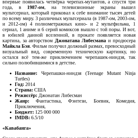
впервые появилась четвёрка черепах-мутантов, а спустя три
года, в
1987-ом
, на телевизионные экраны вышел
мультсериал, который приковал к себе внимание тысяч детей
по всему миру. 3 различных мультсериала (в 1987-ом, 2003-ом,
и 2012-ом) 4 полнометражных кино- и 2 мультфильма, 1
сериал, 1 аниме и 6 серий комиксов вышло с той поры. И вот,
в юбилей данной вселенной, в прокате появляется новая
картина, за авторством
Джонатана Либесмана
и продюсера
Майкла Бэя
. Фильм получил должный размах, превосходный
визуальный вид, современную техническую картинку, но
остался всё тем-же приключением черепашек-ниндзя, так
сильно полюбившимися в детстве.
Название:
Черепашки-ниндзя (Teenage Mutant Ninja
Turtles)
Год:
2014
Страна:
США
Режиссёр:
Джонатан Либесман
Жанр:
Фантастика, Фэнтези, Боевик, Комедия,
Приключения,
Бюджет:
125 000 000
IMDB:
6.5/10
«Кавабанга»