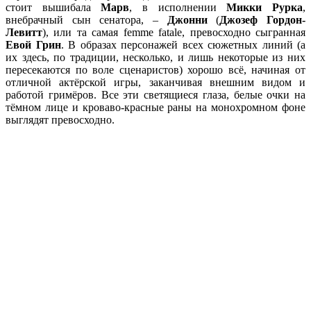
стоит вышибала
Марв
, в исполнении
Микки Рурка
,
внебрачный сын сенатора, –
Джонни
(
Джозеф Гордон-
Левитт
), или та самая femme fatale, превосходно сыгранная
Евой Грин
. В образах персонажей всех сюжетных линий (а
их здесь, по традиции, несколько, и лишь некоторые из них
пересекаются по воле сценаристов) хорошо всё, начиная от
отличной актёрской игры, заканчивая внешним видом и
работой гримёров. Все эти светящиеся глаза, белые очки на
тёмном лице и кроваво-красные раны на монохромном фоне
выглядят превосходно.