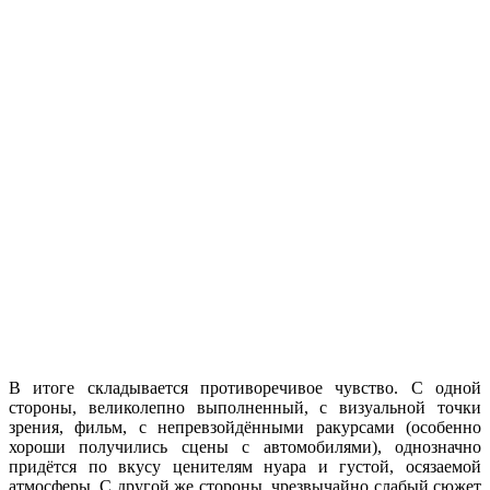
В итоге складывается противоречивое чувство. С одной
стороны, великолепно выполненный, с визуальной точки
зрения, фильм, с непревзойдёнными ракурсами (особенно
хороши получились сцены с автомобилями), однозначно
придётся по вкусу ценителям нуара и густой, осязаемой
атмосферы. С другой же стороны, чрезвычайно слабый сюжет