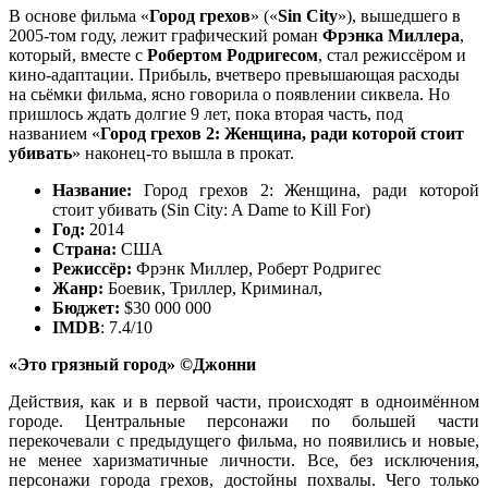
В основе фильма «
Город грехов
» («
Sin City
»), вышедшего в
2005-том году, лежит графический роман
Фрэнка Миллера
,
который, вместе с
Робертом Родригесом
, стал режиссёром и
кино-адаптации. Прибыль, вчетверо превышающая расходы
на сьёмки фильма, ясно говорила о появлении сиквела. Но
пришлось ждать долгие 9 лет, пока вторая часть, под
названием «
Город грехов 2: Женщина, ради которой стоит
убивать
» наконец-то вышла в прокат.
Название:
Город грехов 2: Женщина, ради которой
стоит убивать (Sin City: A Dame to Kill For)
Год:
2014
Страна:
США
Режиссёр:
Фрэнк Миллер, Роберт Родригес
Жанр:
Боевик, Триллер, Криминал,
Бюджет:
$30 000 000
IMDB
: 7.4/10
«Это грязный город» ©Джонни
Действия, как и в первой части, происходят в одноимённом
городе. Центральные персонажи по большей части
перекочевали с предыдущего фильма, но появились и новые,
не менее харизматичные личности. Все, без исключения,
персонажи города грехов, достойны похвалы. Чего только