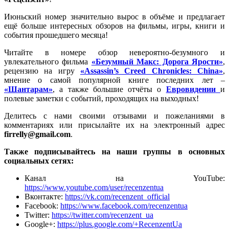
Июньский номер значительно вырос в объёме и предлагает
ещё больше интересных обзоров на фильмы, игры, книги и
события прошедшего месяца!
Читайте в номере обзор невероятно-безумного и
увлекательного фильма
«Безумный Макс: Дорога Ярости»
,
рецензию на игру
«Assassin’s Creed Chronicles: China»
,
мнение о самой популярной книге последних лет –
«Шантарам»
, а также большие отчёты о
Евровидении
и
полевые заметки с событий, проходящих на выходных!
Делитесь с нами своими отзывами и пожеланиями в
комментариях или присылайте их на электронный адрес
firrelly@gmail.com
.
Также подписывайтесь на наши группы в основных
социальных сетях:
Канал на YouTube:
https://www.youtube.com/user/recenzentua
Вконтакте:
https://vk.com/recenzent_official
Facebook:
https://www.facebook.com/recenzentua
Twitter:
https://twitter.com/recenzent_ua
Google+:
https://plus.google.com/+RecenzentUa