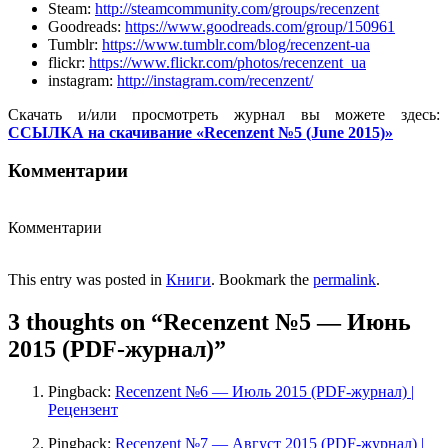
Steam:
http://steamcommunity.com/groups/recenzent
Goodreads:
https://www.goodreads.com/group/150961
Tumblr:
https://www.tumblr.com/blog/recenzent-ua
flickr:
https://www.flickr.com/photos/recenzent_ua
instagram:
http://instagram.com/recenzent/
Скачать и/или просмотреть журнал вы можете здесь:
ССЫЛКА на скачивание «Recenzent №5 (June 2015)»
Комментарии
Комментарии
This entry was posted in
Книги
. Bookmark the
permalink
.
3 thoughts on “
Recenzent №5 — Июнь
2015 (PDF-журнал)
”
Pingback:
Recenzent №6 — Июль 2015 (PDF-журнал) |
Рецензент
Pingback:
Recenzent №7 — Август 2015 (PDF-журнал) |