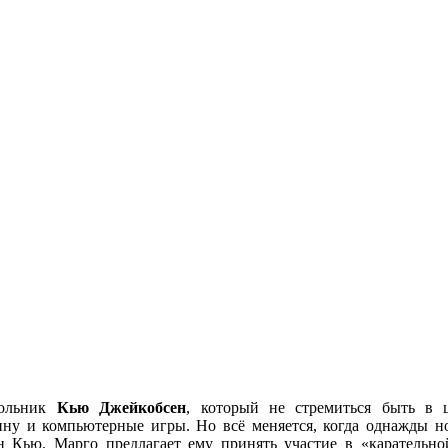
кольник
Кью Джейкобсен
, который не стремиться быть в ц
ну и компьютерные игры. Но всё меняется, когда однажды н
н Кью. Марго предлагает ему принять участие в «карательно