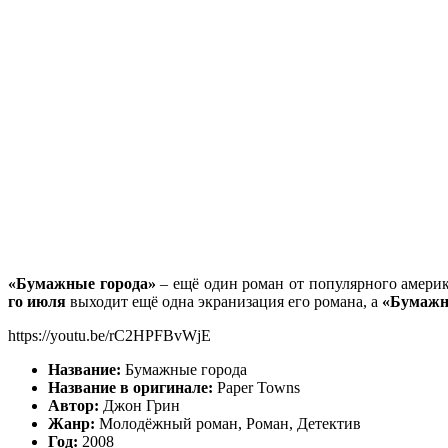
«Бумажные города»
– ещё один роман от популярного амери
го июля
выходит ещё одна экранизация его романа, а
«Бумажн
https://youtu.be/rC2HPFBvWjE
Название:
Бумажные города
Название в оригинале:
Paper Towns
Автор:
Джон Грин
Жанр:
Молодёжный роман, Роман, Детектив
Год:
2008