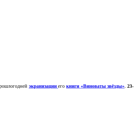
 прошлогодней
экранизации
его
книги
«Виноваты звёзды»
.
23-