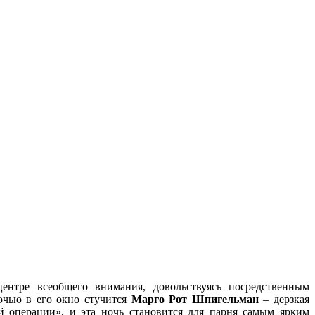
ентре всеобщего внимания, довольствуясь посредственным
очью в его окно стучится
Марго Рот Шпигельман
– дерзкая
й операции», и эта ночь становится для парня самым ярким