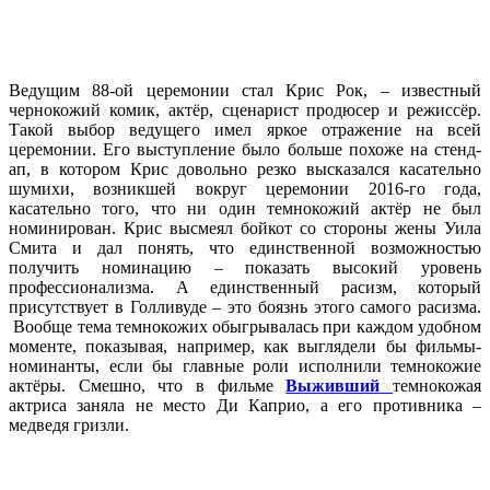
Ведущим 88-ой церемонии стал Крис Рок, – известный
чернокожий комик, актёр, сценарист продюсер и режиссёр.
Такой выбор ведущего имел яркое отражение на всей
церемонии. Его выступление было больше похоже на стенд-
ап, в котором Крис довольно резко высказался касательно
шумихи, возникшей вокруг церемонии 2016-го года,
касательно того, что ни один темнокожий актёр не был
номинирован. Крис высмеял бойкот со стороны жены Уила
Смита и дал понять, что единственной возможностью
получить номинацию – показать высокий уровень
профессионализма. А единственный расизм, который
присутствует в Голливуде – это боязнь этого самого расизма.
Вообще тема темнокожих обыгрывалась при каждом удобном
моменте, показывая, например, как выглядели бы фильмы-
номинанты, если бы главные роли исполнили темнокожие
актёры. Смешно, что в фильме
Выживший
темнокожая
актриса заняла не место Ди Каприо, а его противника –
медведя гризли.