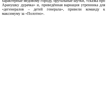
характерные медовому городу, брутальные шутки, «сказка про
Аранушку дурачка» и, приведённая вариация утренника для
«дегенералов – детей генерала», привели команду к
максимуму за «Полотно».