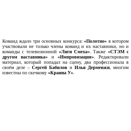
Команд ждало три основных конкурса:
«Полотно»
в котором
участвовали не только члены команд и их наставники, но и
команды с телевизионной
«Лиги Смеха»
. Также
«СТЭМ с
другом наставника»
и
«Импровизация»
. Редактировали
материал, который попадал на сцену, два профессионала в
своём деле –
Сергей Бабилов
и
Илья Дерменжи
, многим
известны по скечкому
«Краина У»
.