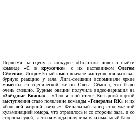
Первыми на сцену в конкурсе «Полотно» повезло выйти
команде
«С в кружочке»
, с их наставником
Олегом
Сёменим
. Искромётный юмор вначале выступления вызывал
бурную реакцию у зала. Лига-смешики вспоминали яркие
моменты со сценической жизни Олега Сёмина, что было
очень смешно. Бурные овации получила видео-вариация на
«Звёздные Воины»
– «Люк я твой отец». Козырной картой
выступления стало появление команды
«Генералы RК»
и их
«большой жирной звезды». Финальный танец стал удачной
кульминацией юмора, что отразилось и со стороны зала, и со
стороны судей, за что команда получила максимальный балл.