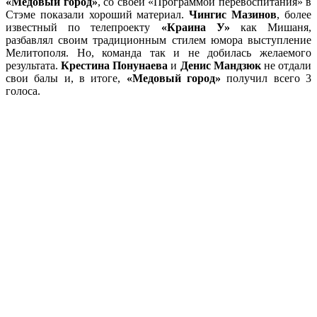
«Медовый город»
, со своей «Программой перевоспитания» в
Стэме показали хороший материал.
Чингис Мазинов
, более
известный по телепроекту
«Краина У»
как Мишаня,
разбавлял своим традиционным стилем юмора выступление
Мелитополя. Но, команда так и не добилась желаемого
результата.
Крестина Понунаева
и
Денис Мандзюк
не отдали
свои балы и, в итоге,
«Медовый город»
получил всего 3
голоса.