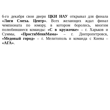
6-го декабря свои двери
ЦКИ НАУ
открывал для финала
«Лиги Смеха. Центр»
. Всех желающих ждал финал
чемпионата по юмору, в котором боролись, многим
полюбившиеся команды:
«С в кружочке»
– г. Харьков и
Суммы,
«ПростиМеняМама»
– г. Днепропетровск,
«Медовый город»
– г. Мелитополь и команда с Киева –
«АГА»
.