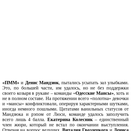
«ПММ»
и
Денис Мандзюк
, пытались усыпать зал улыбками.
Это, по большей части, им удалось, но не без поддержки
своего козыря в рукаве – команды «
Одесские Мансы»
, хоть и
не в полном составе. На протяжении всего «полотна» девочки
и «мансы» конфликтовали, оперируя характерными шутками,
иногда немного пошлыми. Цитатами ванильных статусов от
Мандзюка и рэпом от Люси, команде удалось заполучить
всего лишь 4 балла.
Екатерина Колесник
– единственный
член жюри, который не встал по окончании выступления.
Отвечая на вопрос ведущих,
Виталия Гвоздецкого
и
Дениса