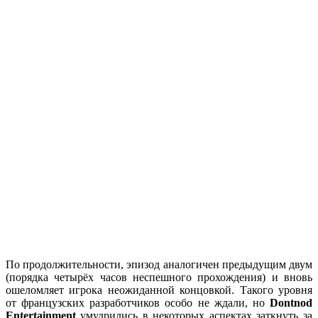
По продолжительности, эпизод аналогичен предыдущим двум
(порядка четырёх часов неспешного прохождения) и вновь
ошеломляет игрока неожиданной концовкой. Такого уровня
от французских разработчиков особо не ждали, но
Dontnod
Entertainment
умудрились в некоторых аспектах заткнуть за