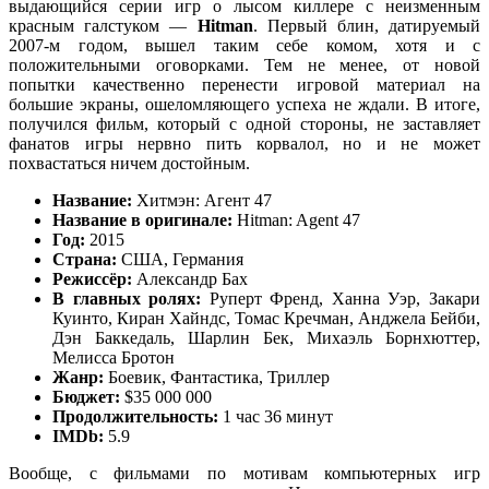
выдающийся серии игр о лысом киллере с неизменным
красным галстуком —
H
itman
. Первый блин, датируемый
2007-м годом, вышел таким себе комом, хотя и с
положительными оговорками. Тем не менее, от новой
попытки качественно перенести игровой материал на
большие экраны, ошеломляющего успеха не ждали. В итоге,
получился фильм, который с одной стороны, не заставляет
фанатов игры нервно пить корвалол, но и не может
похвастаться ничем достойным.
Название:
Хитмэн: Агент 47
Название в оригинале:
Hitman: Agent 47
Год:
2015
Страна:
США, Германия
Режиссёр:
Александр Бах
В главных ролях:
Руперт Френд, Ханна Уэр, Закари
Куинто, Киран Хайндс, Томас Кречман, Анджела Бейби,
Дэн Баккедаль, Шарлин Бек, Михаэль Борнхюттер,
Мелисса Бротон
Жанр:
Боевик, Фантастика, Триллер
Бюджет:
$35 000 000
Продолжительность:
1 час 36 минут
IMDb:
5.9
Вообще, с фильмами по мотивам компьютерных игр