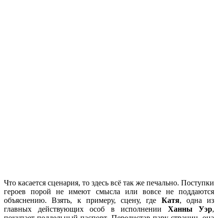
Что касается сценария, то здесь всё так же печально. Поступки
героев порой не имеют смысла или вовсе не поддаются
объяснению. Взять, к примеру, сцену, где
Катя
, одна из
главных действующих особ в исполнении
Ханны Уэр
,
покупает поддельный паспорт. Перелистав пару страниц, она