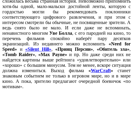
сложилась весьма странная история. Невозможно припомнить
хотя-бы одной, мало-мальски достойной ленты, которую с
гордостью могли бы рекомендовать поклонники
соответствующего цифрового развлечения, и при этом с
интересом смотрели бы обычные, не посвященные зрители. А
ведь снято было не мало. И если даже не вспоминать,
ненавистного многим
Уве Болла
, с его пародией на кино, то
перечень фильмов спокойно наберёт пару десятков
экранизаций. Из недавнего можно вспомнить
«Need for
Speed»
и
«
Silent
Hill
»
,
«Принц Персии»
,
«Обитель зла»
,
«Tomb Raider»
,
«Max Payne»
и пр. Но даже среди них не
найдется картины выше рейтинга «удовлетворительно» или
«хорошо» с большим минусом. Тем не менее, вскоре ситуация
должна измениться. Выход фильма
«
WarCraft
»
станет
знаковым событием не только в игровом мире, но и в мире
кино. А пока, зрителю предлагают очередной боевичок «по
мотивам».