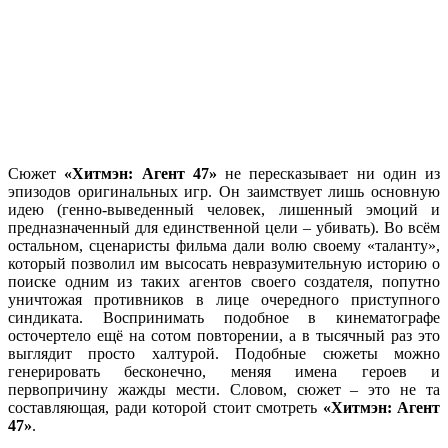
Сюжет
«Хитмэн: Агент 47»
не пересказывает ни один из
эпизодов оригинальных игр. Он заимствует лишь основную
идею (генно-выведенный человек, лишенный эмоций и
предназначенный для единственной цели – убивать). Во всём
остальном, сценаристы фильма дали волю своему «таланту»,
который позволил им высосать невразумительную историю о
поиске одним из таких агентов своего создателя, попутно
уничтожая противников в лице очередного приступного
синдиката. Воспринимать подобное в кинематографе
осточертело ещё на сотом повторении, а в тысячный раз это
выглядит просто халтурой. Подобные сюжеты можно
генерировать бесконечно, меняя имена героев и
первопричину жажды мести. Словом, сюжет – это не та
составляющая, ради которой стоит смотреть
«Хитмэн: Агент
47»
.