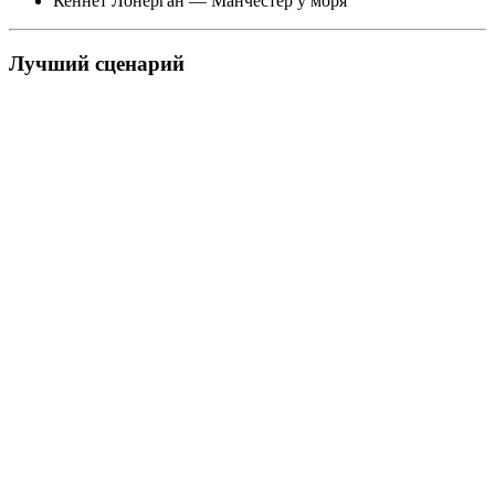
Кеннет Лонерган — Манчестер у моря
Лучший сценарий