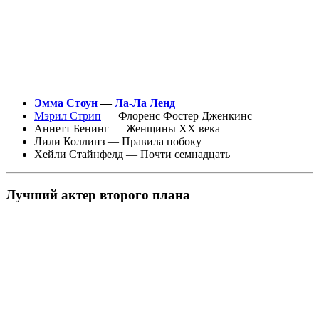
Эмма Стоун
—
Ла-Ла Ленд
Мэрил Стрип
— Флоренс Фостер Дженкинс
Аннетт Бенинг — Женщины XX века
Лили Коллинз — Правила побоку
Хейли Стайнфелд — Почти семнадцать
Лучший актер второго плана