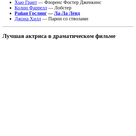
Хью Грант
— Флоренс Фостер Дженкинс
Колин Фаррелл
— Лобстер
Райан Гослинг
—
Ла-Ла Ленд
Джона Хилл
— Парни со стволами
Лучшая актриса в драматическом фильме