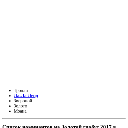
Тролли
Ла-Ла Ленд
Зверопой
Золото
Моана
Список номинантов на Золотой глобус 2017 в