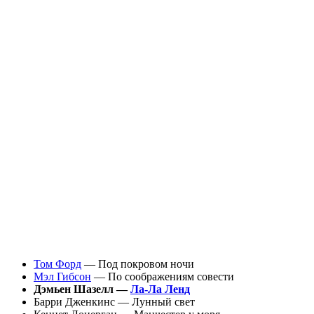
Том Форд
— Под покровом ночи
Мэл Гибсон
— По соображениям совести
Дэмьен Шазелл —
Ла-Ла Ленд
Барри Дженкинс — Лунный свет