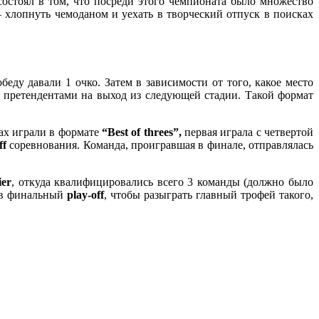
остоял в том, что посреди этого чемпионата было множество
– хлопнуть чемоданом и уехать в творческий отпуск в поисках
ду давали 1 очко. Затем в зависимости от того, какое место
и претендентами на выход из следующей стадии. Такой формат
пах играли в формате
“Best of threes”,
первая играла с четвертой
ff
соревнования. Команда, проигравшая в финале, отправлялась
ier
, откуда квалифицировались всего 3 команды (должно было
 в финальный
play-off
, чтобы разыграть главный трофей такого,