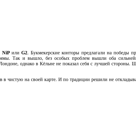
т
NiP
или
G2
. Букмекерские конторы предлагали на победы пр
суммы. Так и вышло, без особых проблем вышли оба сильн
Лондоне, однако в Кёльне не показал себя с лучшей стороны. 
в в чистую на своей карте. И по традиции решили не откладыва