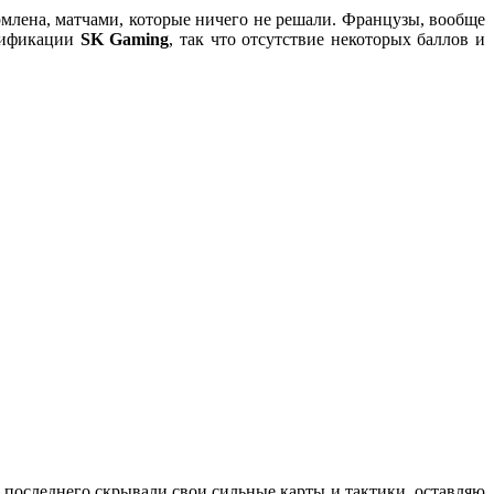
млена, матчами, которые ничего не решали. Французы, вообще
алификации
SK Gaming
, так что отсутствие некоторых баллов и
о последнего скрывали свои сильные карты и тактики, оставляю