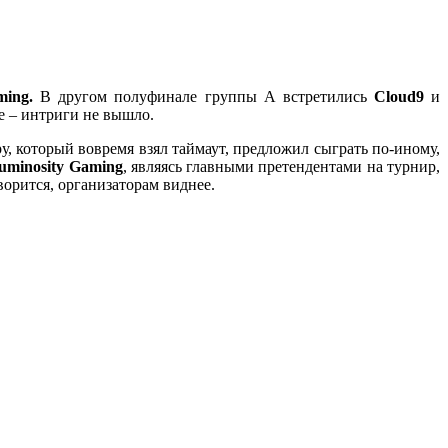
ming.
В другом полуфинале группы А встретились
Cloud9
и
е – интриги не вышло.
у, который вовремя взял таймаут, предложил сыграть по-иному,
uminosity Gaming
, являясь главными претендентами на турнир,
ворится, организаторам виднее.