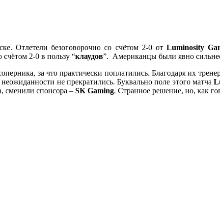
ке. Отлетели безоговорочно со счётом 2-0 от
Luminosity Ga
 счётом 2-0 в пользу “
клаудов
”. Американцы были явно сильне
перника, за что практически поплатились. Благодаря их тренер
 неожиданности не прекратились. Буквально поле этого матча
L
а, сменили спонсора –
SK Gaming
. Странное решение, но, как го