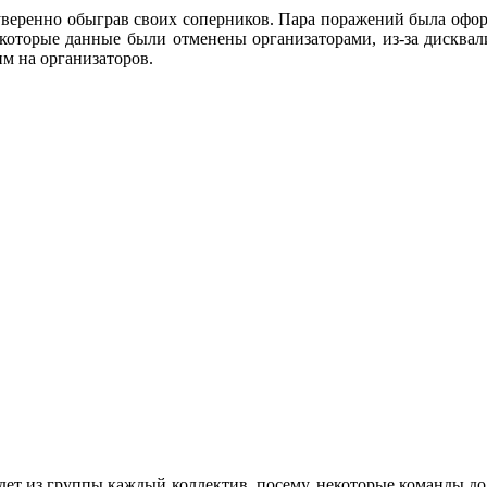
уверенно обыграв своих соперников. Пара поражений была офор
екоторые данные были отменены организаторами, из-за дискв
м на организаторов.
йдет из группы каждый коллектив, посему, некоторые команды д