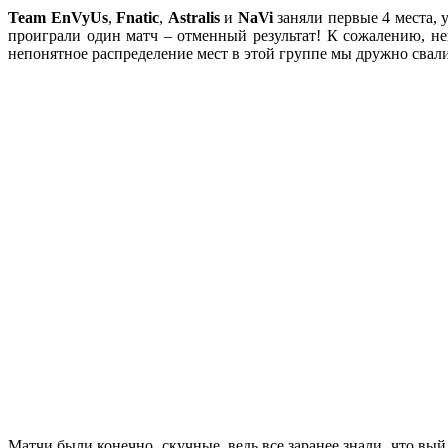
Team EnVyUs
,
Fnatic
,
Astralis
и
NaVi
заняли первые 4 места, 
проиграли один матч – отменный результат! К сожалению, н
непонятное распределение мест в этой группе мы дружно свали
Матчи были конечно, скучные, ведь все заранее знали, что вы