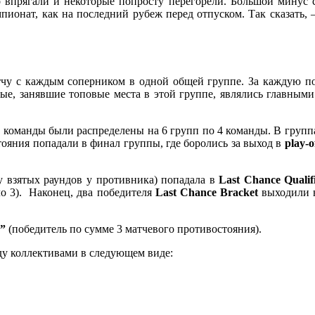
о впрягали и некоторые попросту перегорели. Большой минус с
пионат, как на последний рубеж перед отпуском. Так сказать, 
чу с каждым соперником в одной общей группе. За каждую побе
ные, занявшие топовые места в этой группе, являлись главным
4 команды были распределены на 6 групп по 4 команды. В груп
стояния попадали в финал группы, где боролись за выход в
play-o
ву взятых раундов у противника) попадала в
Last Chance Qualif
 3). Наконец, два победителя
Last Chance Bracket
выходили
s”
(победитель по сумме 3 матчевого противостояния).
ду коллективами в следующем виде: