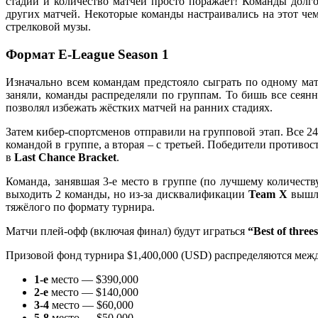
стадий и количество матчей просто поражает! Команды долг
других матчей. Некоторые команды настраивались на этот чем
стрелковой музы.
Формат
E-League Season 1
Изначально всем командам предстояло сыграть по одному мат
заняли, команды распределяли по группам. То бишь все сеян
позволял избежать жёстких матчей на ранних стадиях.
Затем кибер-спортсменов отправили на групповой этап. Все 2
командой в группе, а вторая – с третьей. Победители противо
в
Last Chance Bracket
.
Команда, занявшая 3-е место в группе (по лучшему количест
выходить 2 команды, но из-за дисквалификации
Team X
вышло
тяжёлого по формату турнира.
Матчи плей-офф (включая финал) будут играться
“Best of three
Призовой фонд турнира $1,400,000 (USD) распределяются меж
1-е
место — $390,000
2-е
место — $140,000
3-4
место — $60,000
5-8
место — $50,000