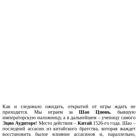
Как и следовало ожидать, открытий от игры ждать не
приходится. Мы играем за
Шао Цзюнь
, бывшую
императорскую наложницу, а в дальнейшем – ученицу самого
Эцио
Аудиторе
! Место действия –
Китай
1526-го года. Шао –
последний ассасин из китайского братства, которая жаждет
восстановить былое влияние ассасинов и, параллельно,