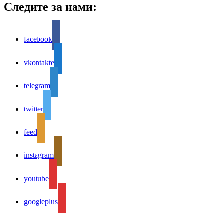
Следите за нами:
facebook
vkontakte
telegram
twitter
feed
instagram
youtube
googleplus