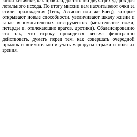
юной китаянке, как правило, достаточно двух-трёх ударов для
летального исхода. По итогу миссии нам насчитывают очки за
стили прохождения (Тень, Ассасин или же Боец), которые
открывают новые способности, увеличивают шкалу жизни и
запас вспомогательных инструментов (метательные ножи,
петарды и, отвлекающие врагов, дротики). Сбалансированно
это так, что игроку приходится весьма филигранно
действовать, думать перед тем, как совершать очередной
прыжок и внимательно изучать маршруты стражи и поля их
зрения.