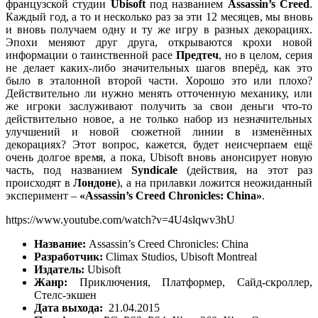
французской студии
Ubisoft
под названием
Assassin’s Creed
.
Каждый год, а то и несколько раз за эти 12 месяцев, мы вновь
и вновь получаем одну и ту же игру в разных декорациях.
Эпохи меняют друг друга, открываются крохи новой
информации о таинственной расе
Предтеч
, но в целом, серия
не делает каких-либо значительных шагов вперёд, как это
было в эталонной второй части. Хорошо это или плохо?
Действительно ли нужно менять отточенную механику, или
же игроки заслуживают получить за свои деньги что-то
действительно новое, а не только набор из незначительных
улучшений и новой сюжетной линии в изменённых
декорациях? Этот вопрос, кажется, будет неисчерпаем ещё
очень долгое время, а пока, Ubisoft вновь анонсирует новую
часть, под названием
Syndicale
(действия, на этот раз
происходят в
Лондоне
), а на прилавки ложится неожиданный
эксперимент –
«
Assassin’s Creed Chronicles: China»
.
https://www.youtube.com/watch?v=4U4slqwv3hU
Название:
Assassin’s Creed Chronicles: China
Разработчик:
Climax Studios, Ubisoft Montreal
Издатель:
Ubisoft
Жанр:
Приключения, Платформер, Сайд-скроллер,
Стелс-экшен
Дата выхода:
21.04.2015