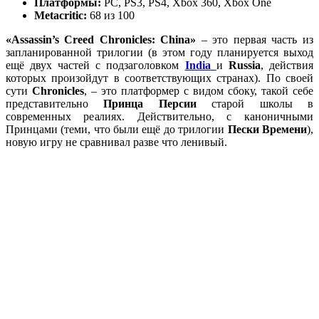
Платформы:
PC, PS3, PS4, Xbox 360, Xbox One
Metacritic:
68 из 100
«
Assassin’s Creed Chronicles: China»
– это первая часть из
запланированной трилогии (в этом году планируется выход
ещё двух частей с подзаголовком
India
и
Russia
, действия
которых произойдут в соответствующих странах). По своей
сути
Chronicles
, – это платформер с видом сбоку, такой себе
представительно
Принца Персии
старой школы в
современных реалиях. Действительно, с каноничными
Принцами (теми, что были ещё до трилогии
Пески Времени
),
новую игру не сравнивал разве что ленивый.