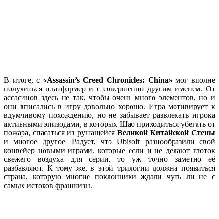
В итоге, с
«Assassin’s Creed Chronicles: China»
мог вполне
получиться платформер и с совершенно другим именем. От
ассасинов здесь не так, чтобы очень много элементов, но и
они вписались в игру довольно хорошо. Игра мотивирует к
вдумчивому похождению, но не забывает развлекать игрока
активными эпизодами, в которых Шао приходиться убегать от
пожара, спасаться из рушащейся
Великой Китайской Стены
и многое другое. Радует, что Ubisoft разнообразили свой
конвейер новыми играми, которые если и не делают глоток
свежего воздуха для серии, то уж точно заметно её
разбавляют. К тому же, в этой трилогии должна появиться
страна, которую многие поклонники ждали чуть ли не с
самых истоков франшизы.