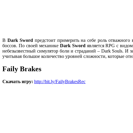
В
Dark Sword
предстоит примерить на себе роль отважного 
боссов. По своей механике
Dark Sword
является RPG с видом 
небезызвестный симулятор боли и страданий – Dark Souls. И х
учитывая большое количество уровней сложности, которые отн
Faily Brakes
Скачать
игру
:
http://bit.ly/FailyBrakesRec