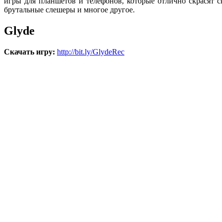
игры для планшетов и телефонов, которые отлично скрасят 
брутальные слешеры и многое другое.
Glyde
Скачать игру:
http://bit.ly/GlydeRec