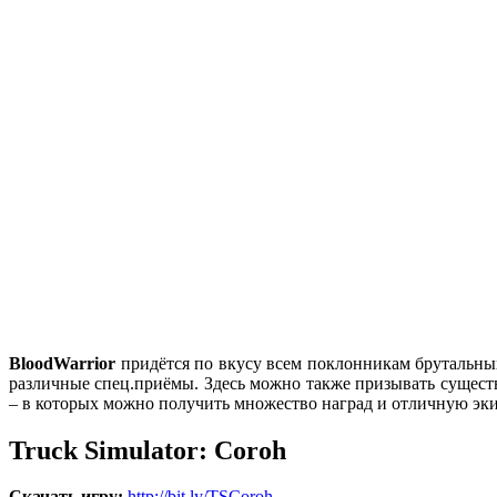
BloodWarrior
придётся по вкусу всем поклонникам брутальных
различные спец.приёмы. Здесь можно также призывать существ,
– в которых можно получить множество наград и отличную эки
Truck Simulator: Coroh
Скачать игру:
http://bit.ly/TSCoroh