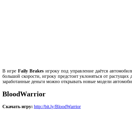
В игре
Faily Brakes
игроку под управление даётся автомобиль,
большой скорости, игроку предстоит уклоняться от растущих 
заработанные деньги можно открывать новые модели автомобиле
BloodWarrior
Скачать
игру
:
http://bit.ly/BloodWarrior